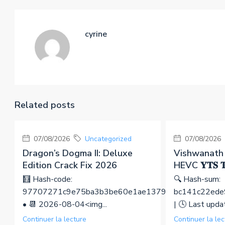
cyrine
Related posts
07/08/2026
Uncategorized
07/08/2026
Dragon’s Dogma II: Deluxe
Vishwanath
Edition Crack Fix 2026
HEVC 𝐘𝐓𝐒 𝐓
🧮 Hash-code:
🔍 Hash-sum:
97707271c9e75ba3b3be60e1ae1379c3
bc141c22ede
• 📆 2026-08-04<img...
| 🕓 Last upd
Continuer la lecture
Continuer la lec