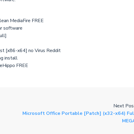
lean MediaFire FREE
ar software
ll]
t [x86-x64] no Virus Reddit
g install
ileHippo FREE
Next Pos
Microsoft Office Portable [Patch] (x32-x64) Ful
MEG