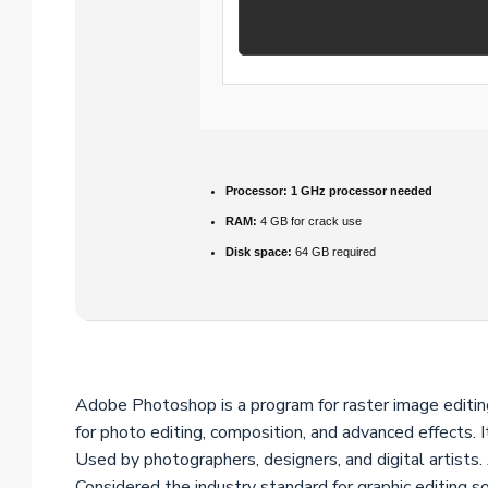
Processor:
1 GHz processor needed
RAM:
4 GB for crack use
Disk space:
64 GB required
Adobe Photoshop is a program for raster image editing
for photo editing, composition, and advanced effects. I
Used by photographers, designers, and digital artists. 
Considered the industry standard for graphic editing s