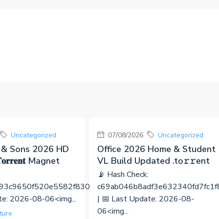
Uncategorized
07/08/2026
Uncategorized
 & Sons 2026 HD
Office 2026 Home & Student
𝐫𝐫𝐞𝐧𝐭 Magnet
VL Build Updated .tо𝚛𝚛еnt
📡 Hash Check:
93c9650f520e5582f830d
c69ab046b8adf3e632340fd7fc1
ate: 2026-08-06<img...
| 📅 Last Update: 2026-08-
06<img...
ture