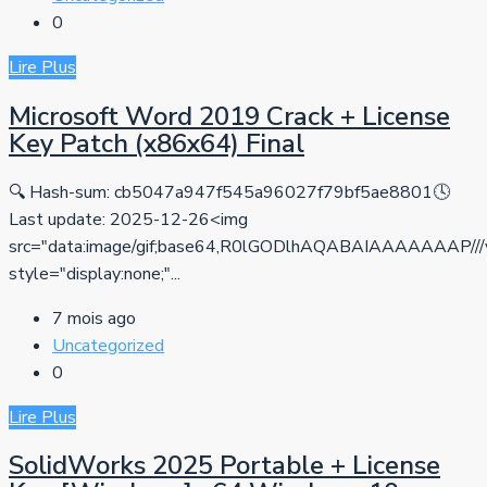
0
Lire Plus
Microsoft Word 2019 Crack + License
Key Patch (x86x64) Final
🔍 Hash-sum: cb5047a947f545a96027f79bf5ae8801🕓
Last update: 2025-12-26<img
src="data:image/gif;base64,R0lGODlhAQABAIAAAAA
style="display:none;"...
7 mois ago
Uncategorized
0
Lire Plus
SolidWorks 2025 Portable + License