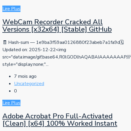
Lire Plus
WebCam Recorder Cracked All
Versions [x32x64] [Stable] GitHub
🧾 Hash-sum — 1e9ba3f59aa0126880f23abeb7a1fa9d🗓
Updated on: 2025-12-22<img
src="data:image/gif;base64,R0lGODlhAQABAIAAAAA
style="display:none;"...
7 mois ago
Uncategorized
0
Lire Plus
Adobe Acrobat Pro Full-Activated
[Clean] [x64] 100% Worked Instant