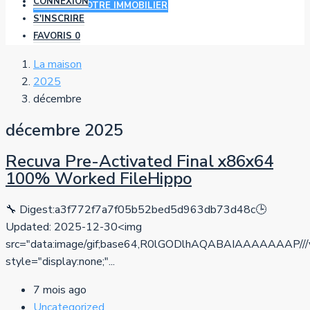
CONNEXION
AJOUTER VOTRE IMMOBILIER
S'INSCRIRE
FAVORIS
0
La maison
2025
décembre
décembre 2025
Recuva Pre-Activated Final x86x64
100% Worked FileHippo
🔧 Digest:a3f772f7a7f05b52bed5d963db73d48c🕒
Updated: 2025-12-30<img
src="data:image/gif;base64,R0lGODlhAQABAIAAAAA
style="display:none;"...
7 mois ago
Uncategorized