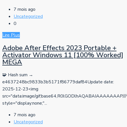
7 mois ago
Uncategorized
0
Lire Plus
Adobe After Effects 2023 Portable +
Activator Windows 11 [100% Worked]
MEGA
🧩 Hash sum →
e4637248bc9833b3b5171f86779daf84Update date:
2025-12-23<img
src="data:image/gif;base64,R0lGODlhAQABAIAAAAA
style="display:none;"...
7 mois ago
Uncategorized