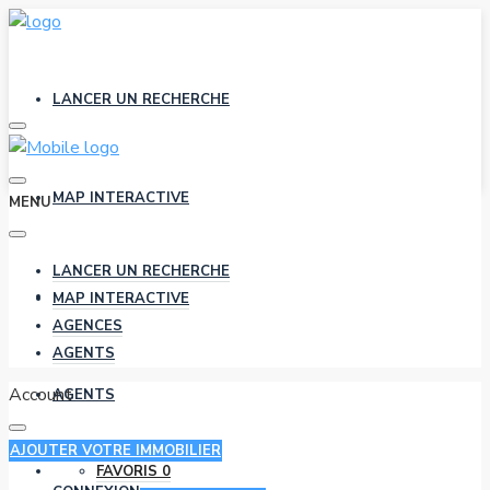
LANCER UN RECHERCHE
MAP INTERACTIVE
MENU
LANCER UN RECHERCHE
AGENCES
MAP INTERACTIVE
AGENCES
AGENTS
Account
AGENTS
AJOUTER VOTRE IMMOBILIER
FAVORIS
0