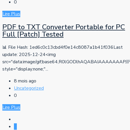
0
Lire Plus
PDF to TXT Converter Portable for PC
Full [Patch] Tested
📊 File Hash: 1ed6c0c13cbd4f0e14c8087a1b41f036Last
update: 2025-12-24<img
src="data:image/gif;base64,R0lGODlhAQABAIAAAAA
style="display:none;"...
8 mois ago
Uncategorized
0
Lire Plus
1