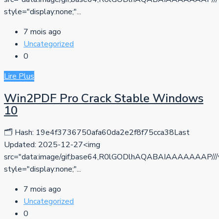
style="display:none;"...
7 mois ago
Uncategorized
0
Lire Plus
Win2PDF Pro Crack Stable Windows
10
🗂 Hash: 19e4f3736750afa60da2e2f8f75cca38Last
Updated: 2025-12-27<img
src="data:image/gif;base64,R0lGODlhAQABAIAAAAA
style="display:none;"...
7 mois ago
Uncategorized
0