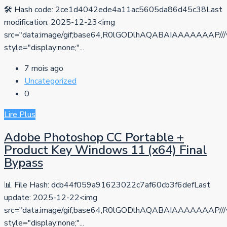
🛠 Hash code: 2ce1d4042ede4a11ac5605da86d45c38Last
modification: 2025-12-23<img
src="data:image/gif;base64,R0lGODlhAQABAIAAAAA
style="display:none;"...
7 mois ago
Uncategorized
0
Lire Plus
Adobe Photoshop CC Portable +
Product Key Windows 11 (x64) Final
Bypass
📊 File Hash: dcb44f059a91623022c7af60cb3f6defLast
update: 2025-12-22<img
src="data:image/gif;base64,R0lGODlhAQABAIAAAAA
style="display:none;"...