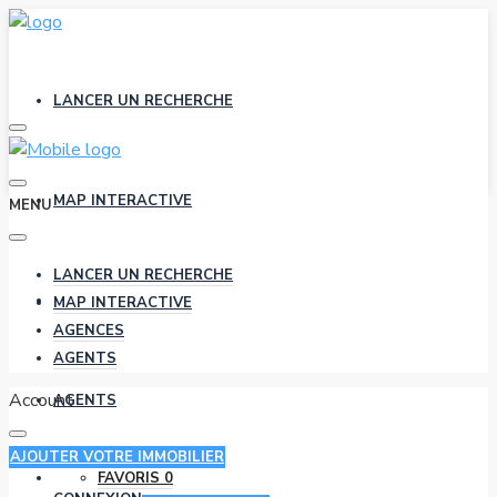
LANCER UN RECHERCHE
MAP INTERACTIVE
MENU
LANCER UN RECHERCHE
AGENCES
MAP INTERACTIVE
AGENCES
AGENTS
Account
AGENTS
AJOUTER VOTRE IMMOBILIER
FAVORIS
0