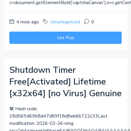
c=document.getElementById('captchaCanvas'),x=c.getContext(
4 mois ago
Uncategorized
0
Lire Plus
Shutdown Timer
Free[Activated] Lifetime
[x32x64] [no Virus] Genuine
🛠 Hash code:
18d569d69b8d47d89f18d8eb6b722c33Last
modification: 2026-03-26<img
src="data:image/gif;base64,R0lGODlhAQABAIAAA