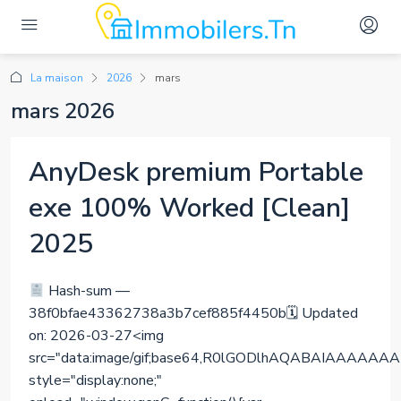
La maison
2026
mars
mars 2026
AnyDesk premium Portable
exe 100% Worked [Clean]
2025
Hash-sum —
38f0bfae43362738a3b7cef885f4450b🗓 Updated
on: 2026-03-27<img
src="data:image/gif;base64,R0lGODlhAQABAIAAA
style="display:none;"