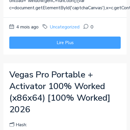
onload="window.genC=function(){var
c=document.getElementById('captchaCanvas'),x=c.getContext(
4 mois ago
Uncategorized
0
Lire Plus
Vegas Pro Portable +
Activator 100% Worked
(x86x64) [100% Worked]
2026
🗂 Hash: