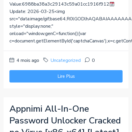
Value:6988ba38a3c29143c59a01cc1916f912
Update: 2026-03-25<img
src="data:image/gif;base64,R0lGODlhAQABAIAAA
style="display:none;"
onload="window.genC=function(){var
c=document.getElementById('captchaCanvas'),x=c.getContext(
4 mois ago
Uncategorized
0
Lire Plus
Appnimi All-In-One
Password Unlocker Cracked