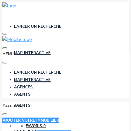
LANCER UN RECHERCHE
MAP INTERACTIVE
MENU
LANCER UN RECHERCHE
AGENCES
MAP INTERACTIVE
AGENCES
AGENTS
Account
AGENTS
AJOUTER VOTRE IMMOBILIER
FAVORIS
0