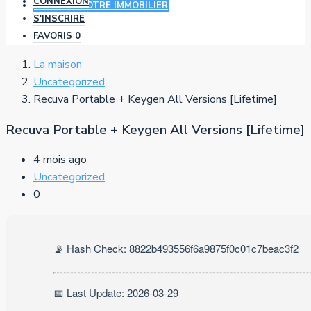
CONNEXION
AJOUTER VOTRE IMMOBILIER
S'INSCRIRE
FAVORIS
0
La maison
Uncategorized
Recuva Portable + Keygen All Versions [Lifetime]
Recuva Portable + Keygen All Versions [Lifetime]
4 mois ago
Uncategorized
0
📡 Hash Check: 8822b493556f6a9875f0c01c7beac3f2
📅 Last Update: 2026-03-29