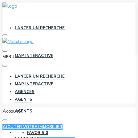
LANCER UN RECHERCHE
MAP INTERACTIVE
MENU
LANCER UN RECHERCHE
AGENCES
MAP INTERACTIVE
AGENCES
AGENTS
Account
AGENTS
AJOUTER VOTRE IMMOBILIER
FAVORIS
0