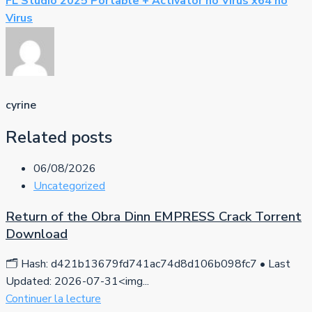
FL Studio 2025 Portable + Activator no Virus x64 no
Virus
cyrine
Related posts
06/08/2026
Uncategorized
Return of the Obra Dinn EMPRESS Crack Torrent
Download
🗂 Hash: d421b13679fd741ac74d8d106b098fc7 • Last
Updated: 2026-07-31<img...
Continuer la lecture