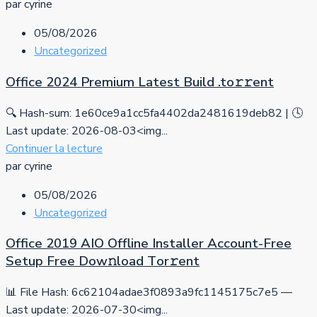
par cyrine
05/08/2026
Uncategorized
Office 2024 Premium Latest Build .tо𝚛𝚛еnt
🔍 Hash-sum: 1e60ce9a1cc5fa4402da2481619deb82 | 🕓
Last update: 2026-08-03<img...
Continuer la lecture
par cyrine
05/08/2026
Uncategorized
Office 2019 AIO Offline Installer Account-Free
Setup Frее Dow𝚗load Tоr𝚛ent
📊 File Hash: 6c62104adae3f0893a9fc1145175c7e5 —
Last update: 2026-07-30<img...