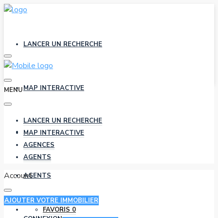
LANCER UN RECHERCHE
MAP INTERACTIVE
MENU
LANCER UN RECHERCHE
AGENCES
MAP INTERACTIVE
AGENCES
AGENTS
Account
AGENTS
AJOUTER VOTRE IMMOBILIER
FAVORIS
0