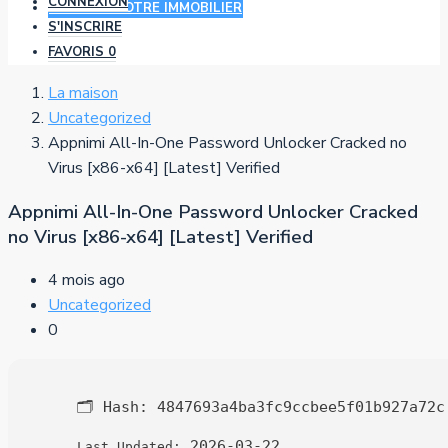
CONNEXION
AJOUTER VOTRE IMMOBILIER
S'INSCRIRE
FAVORIS
0
La maison
Uncategorized
Appnimi All-In-One Password Unlocker Cracked no
Virus [x86-x64] [Latest] Verified
Appnimi All-In-One Password Unlocker Cracked
no Virus [x86-x64] [Latest] Verified
4 mois ago
Uncategorized
0
🗂 Hash:
4847693a4ba3fc9ccbee5f01b927a72c
2026-03-22
Last Updated: