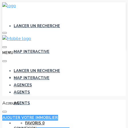
LANCER UN RECHERCHE
MAP INTERACTIVE
MENU
LANCER UN RECHERCHE
AGENCES
MAP INTERACTIVE
AGENCES
AGENTS
Account
AGENTS
AJOUTER VOTRE IMMOBILIER
FAVORIS
0