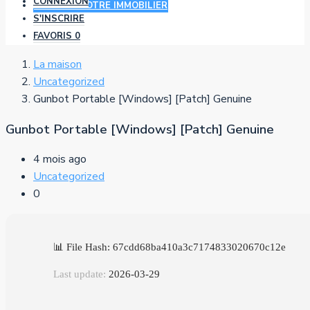
CONNEXION
AJOUTER VOTRE IMMOBILIER
S'INSCRIRE
FAVORIS
0
La maison
Uncategorized
Gunbot Portable [Windows] [Patch] Genuine
Gunbot Portable [Windows] [Patch] Genuine
4 mois ago
Uncategorized
0
📊 File Hash: 67cdd68ba410a3c7174833020670c12e
Last update:
2026-03-29