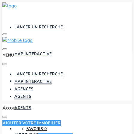
LANCER UN RECHERCHE
MAP INTERACTIVE
MENU
LANCER UN RECHERCHE
AGENCES
MAP INTERACTIVE
AGENCES
AGENTS
Account
AGENTS
AJOUTER VOTRE IMMOBILIER
FAVORIS
0