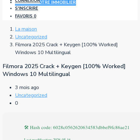
CONNEXION
AJOUTER VOTRE IMMOBILIER
S'INSCRIRE
FAVORIS
0
La maison
Uncategorized
Filmora 2025 Crack + Keygen [100% Worked]
Windows 10 Multilingual
Filmora 2025 Crack + Keygen [100% Worked]
Windows 10 Multilingual
3 mois ago
Uncategorized
0
🛠 Hash code: 6028c0562620634583dbbef9fc86ae21
Last modification: 2026-05-16