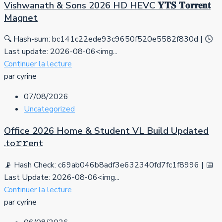
Vishwanath & Sons 2026 HD HEVC 𝐘𝐓𝐒 𝐓𝐨𝐫𝐫𝐞𝐧𝐭
Magnet
🔍 Hash-sum: bc141c22ede93c9650f520e5582f830d | 🕓
Last update: 2026-08-06<img...
Continuer la lecture
par cyrine
07/08/2026
Uncategorized
Office 2026 Home & Student VL Build Updated
.tо𝚛𝚛еnt
📡 Hash Check: c69ab046b8adf3e632340fd7fc1f8996 | 📅
Last Update: 2026-08-06<img...
Continuer la lecture
par cyrine