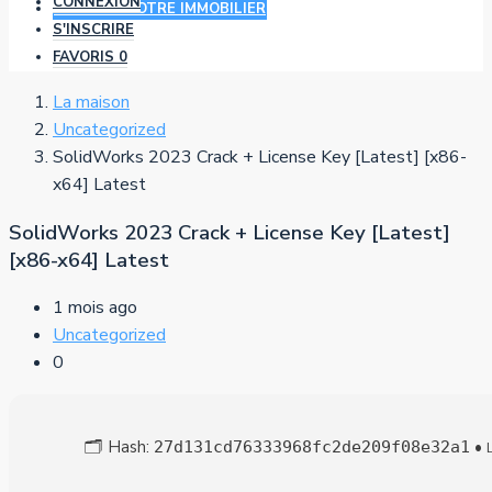
CONNEXION
AJOUTER VOTRE IMMOBILIER
S'INSCRIRE
FAVORIS
0
La maison
Uncategorized
SolidWorks 2023 Crack + License Key [Latest] [x86-
x64] Latest
SolidWorks 2023 Crack + License Key [Latest]
[x86-x64] Latest
1 mois ago
Uncategorized
0
🗂 Hash:
•
27d131cd76333968fc2de209f08e32a1