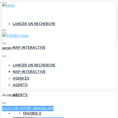
LANCER UN RECHERCHE
MAP INTERACTIVE
MENU
LANCER UN RECHERCHE
AGENCES
MAP INTERACTIVE
AGENCES
AGENTS
Account
AGENTS
AJOUTER VOTRE IMMOBILIER
FAVORIS
0