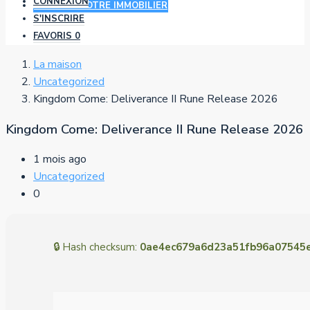
CONNEXION
AJOUTER VOTRE IMMOBILIER
S'INSCRIRE
FAVORIS
0
La maison
Uncategorized
Kingdom Come: Deliverance II Rune Release 2026
Kingdom Come: Deliverance II Rune Release 2026
1 mois ago
Uncategorized
0
🔒 Hash checksum:
0ae4ec679a6d23a51fb96a07545