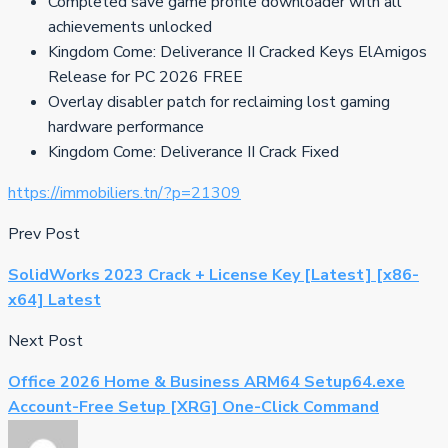
Completed save game profile downloader with all
achievements unlocked
Kingdom Come: Deliverance II Cracked Keys ElAmigos
Release for PC 2026 FREE
Overlay disabler patch for reclaiming lost gaming
hardware performance
Kingdom Come: Deliverance II Crack Fixed
https://immobiliers.tn/?p=21309
Prev Post
SolidWorks 2023 Crack + License Key [Latest] [x86-
x64] Latest
Next Post
Office 2026 Home & Business ARM64 Setup64.exe
Account-Free Setup [XRG] One-Click Command