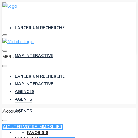
LANCER UN RECHERCHE
MAP INTERACTIVE
MENU
LANCER UN RECHERCHE
AGENCES
MAP INTERACTIVE
AGENCES
AGENTS
Account
AGENTS
AJOUTER VOTRE IMMOBILIER
FAVORIS
0