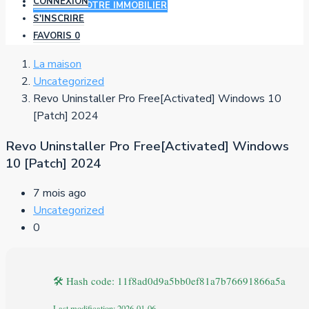
CONNEXION
AJOUTER VOTRE IMMOBILIER
S'INSCRIRE
FAVORIS
0
La maison
Uncategorized
Revo Uninstaller Pro Free[Activated] Windows 10
[Patch] 2024
Revo Uninstaller Pro Free[Activated] Windows
10 [Patch] 2024
7 mois ago
Uncategorized
0
🛠 Hash code: 11f8ad0d9a5bb0ef81a7b76691866a5a
Last modification: 2026-01-06