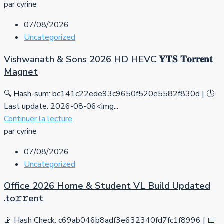
par cyrine
07/08/2026
Uncategorized
Vishwanath & Sons 2026 HD HEVC 𝐘𝐓𝐒 𝐓𝐨𝐫𝐫𝐞𝐧𝐭
Magnet
🔍 Hash-sum: bc141c22ede93c9650f520e5582f830d | 🕓
Last update: 2026-08-06<img...
Continuer la lecture
par cyrine
07/08/2026
Uncategorized
Office 2026 Home & Student VL Build Updated
.tо𝚛𝚛еnt
📡 Hash Check: c69ab046b8adf3e632340fd7fc1f8996 | 📅