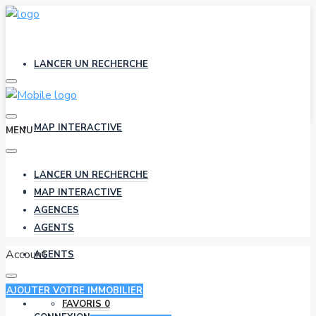
LANCER UN RECHERCHE
MAP INTERACTIVE
MENU
LANCER UN RECHERCHE
AGENCES
MAP INTERACTIVE
AGENCES
AGENTS
Account
AGENTS
AJOUTER VOTRE IMMOBILIER
FAVORIS
0