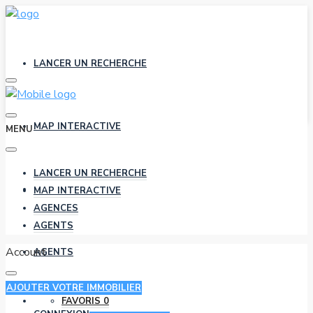
LANCER UN RECHERCHE
MAP INTERACTIVE
MENU
LANCER UN RECHERCHE
AGENCES
MAP INTERACTIVE
AGENCES
AGENTS
Account
AGENTS
AJOUTER VOTRE IMMOBILIER
FAVORIS
0