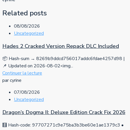
Related posts
08/08/2026
Uncategorized
Hades 2 Cracked Version Repack DLC Included
📦 Hash-sum → 8269b9ddcd756017addc6fdae4257d98 |
📌 Updated on 2026-08-02<img...
Continuer la lecture
par cyrine
07/08/2026
Uncategorized
Dragon’s Dogma II: Deluxe Edition Crack Fix 2026
🧮 Hash-code: 97707271c9e75ba3b3be60e1ae1379c3 •