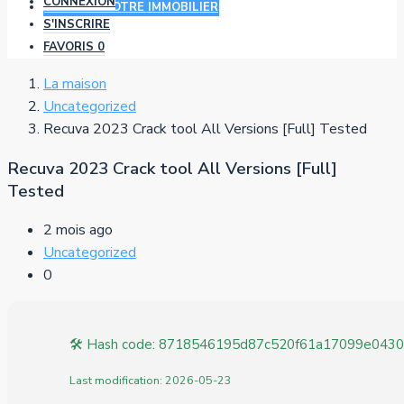
CONNEXION
AJOUTER VOTRE IMMOBILIER
S'INSCRIRE
FAVORIS
0
La maison
Uncategorized
Recuva 2023 Crack tool All Versions [Full] Tested
Recuva 2023 Crack tool All Versions [Full]
Tested
2 mois ago
Uncategorized
0
🛠 Hash code: 8718546195d87c520f61a17099e0430
Last modification: 2026-05-23