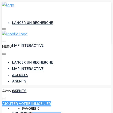
LANCER UN RECHERCHE
MAP INTERACTIVE
MENU
LANCER UN RECHERCHE
AGENCES
MAP INTERACTIVE
AGENCES
AGENTS
Account
AGENTS
AJOUTER VOTRE IMMOBILIER
FAVORIS
0