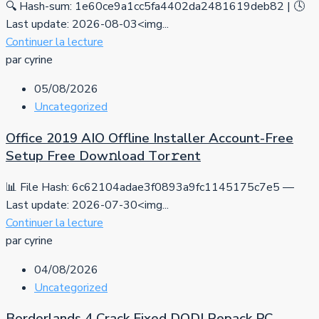
🔍 Hash-sum: 1e60ce9a1cc5fa4402da2481619deb82 | 🕓
Last update: 2026-08-03<img...
Continuer la lecture
par cyrine
05/08/2026
Uncategorized
Office 2019 AIO Offline Installer Account-Free
Setup Frее Dow𝚗load Tоr𝚛ent
📊 File Hash: 6c62104adae3f0893a9fc1145175c7e5 —
Last update: 2026-07-30<img...
Continuer la lecture
par cyrine
04/08/2026
Uncategorized
Borderlands 4 Crack Fixed DODI Repack PC