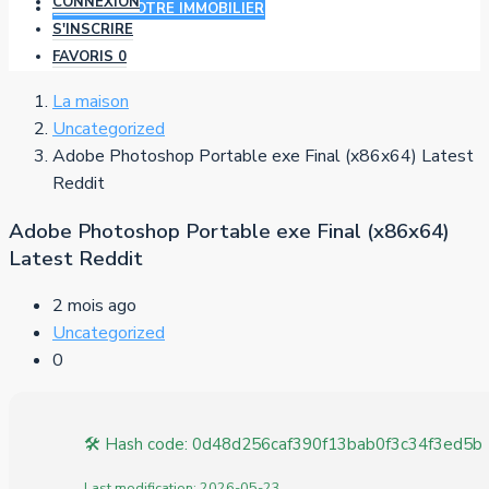
CONNEXION
AJOUTER VOTRE IMMOBILIER
S'INSCRIRE
FAVORIS
0
La maison
Uncategorized
Adobe Photoshop Portable exe Final (x86x64) Latest
Reddit
Adobe Photoshop Portable exe Final (x86x64)
Latest Reddit
2 mois ago
Uncategorized
0
🛠 Hash code: 0d48d256caf390f13bab0f3c34f3ed5b
Last modification: 2026-05-23