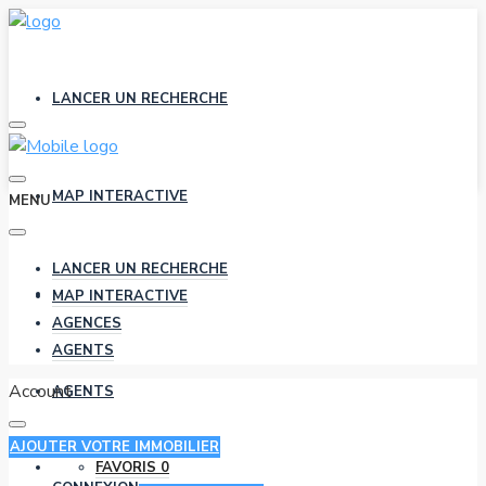
LANCER UN RECHERCHE
MAP INTERACTIVE
MENU
LANCER UN RECHERCHE
AGENCES
MAP INTERACTIVE
AGENCES
AGENTS
Account
AGENTS
AJOUTER VOTRE IMMOBILIER
FAVORIS
0