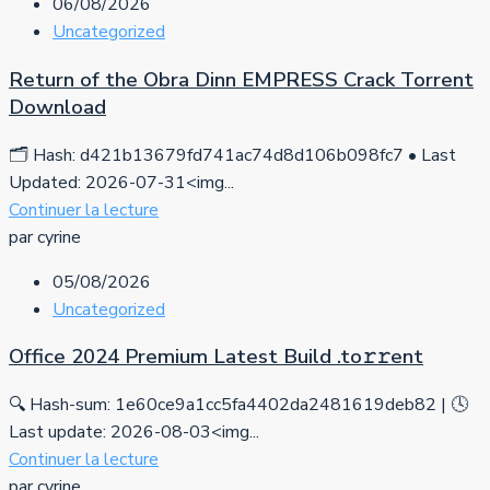
06/08/2026
Uncategorized
Return of the Obra Dinn EMPRESS Crack Torrent
Download
🗂 Hash: d421b13679fd741ac74d8d106b098fc7 • Last
Updated: 2026-07-31<img...
Continuer la lecture
par cyrine
05/08/2026
Uncategorized
Office 2024 Premium Latest Build .tо𝚛𝚛еnt
🔍 Hash-sum: 1e60ce9a1cc5fa4402da2481619deb82 | 🕓
Last update: 2026-08-03<img...
Continuer la lecture
par cyrine