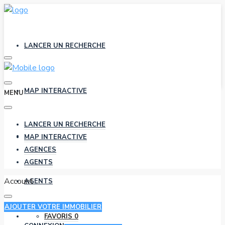
LANCER UN RECHERCHE
MAP INTERACTIVE
MENU
LANCER UN RECHERCHE
AGENCES
MAP INTERACTIVE
AGENCES
AGENTS
Account
AGENTS
AJOUTER VOTRE IMMOBILIER
FAVORIS
0