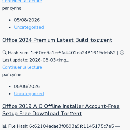
Continuer la lecture
par cyrine
05/08/2026
Uncategorized
Office 2024 Premium Latest Build .tо𝚛𝚛еnt
🔍 Hash-sum: 1e60ce9a1cc5fa4402da2481619deb82 | 🕓
Last update: 2026-08-03<img...
Continuer la lecture
par cyrine
05/08/2026
Uncategorized
Office 2019 AIO Offline Installer Account-Free
Setup Frее Dow𝚗load Tоr𝚛ent
📊 File Hash: 6c62104adae3f0893a9fc1145175c7e5 —