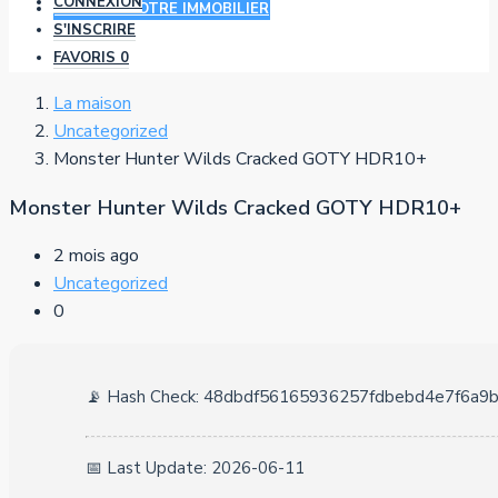
CONNEXION
AJOUTER VOTRE IMMOBILIER
S'INSCRIRE
FAVORIS
0
La maison
Uncategorized
Monster Hunter Wilds Cracked GOTY HDR10+
Monster Hunter Wilds Cracked GOTY HDR10+
2 mois ago
Uncategorized
0
📡 Hash Check: 48dbdf56165936257fdbebd4e7f6a9
📅 Last Update: 2026-06-11