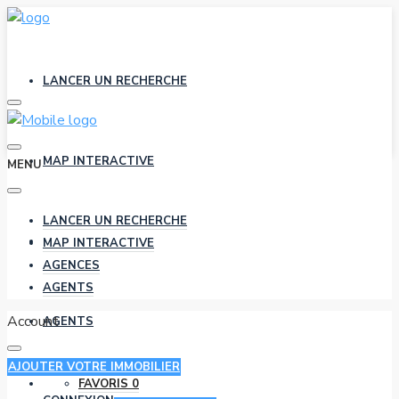
LANCER UN RECHERCHE
MAP INTERACTIVE
MENU
LANCER UN RECHERCHE
AGENCES
MAP INTERACTIVE
AGENCES
AGENTS
Account
AGENTS
AJOUTER VOTRE IMMOBILIER
FAVORIS
0