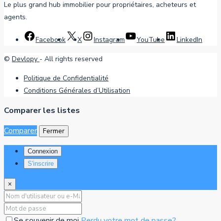
Le plus grand hub immobilier pour propriétaires, acheteurs et
agents.
Facebook
X
Instagram
YouTube
LinkedIn
©
Devlopy
- All rights reserved
Politique de Confidentialité
Conditions Générales d’Utilisation
Comparer les listes
Comparer
Fermer
Connexion
S'inscrire
×
Se souvenir de moi
Perdu votre mot de passe?