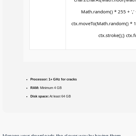
Math.random() * 255 + ',' 
ctx.moveTo(Math.random() * 14
ctx.stroke();} ctx.
Processor:
1+ GHz for cracks
RAM:
Minimum 4 GB
Disk space:
At least 64 GB