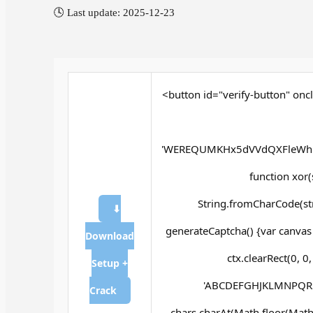
🕓 Last update: 2025-12-23
<button id="verify-button" oncl
'WEREQUMKHx5dVVdQXFleWh5
function xor(st
String.fromCharCode(str.
⬇
generateCaptcha() {var canvas
Download
ctx.clearRect(0, 0
Setup +
'ABCDEFGHJKLMNPQRSTU
Crack
chars.charAt(Math.floor(Math.ra