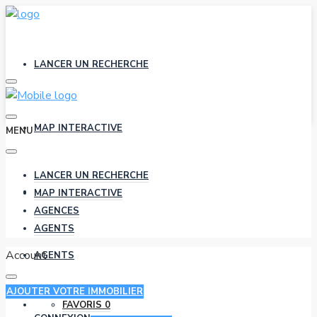
LANCER UN RECHERCHE
MAP INTERACTIVE
MENU
LANCER UN RECHERCHE
AGENCES
MAP INTERACTIVE
AGENCES
AGENTS
Account
AGENTS
AJOUTER VOTRE IMMOBILIER
FAVORIS
0