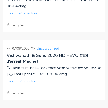
97707271c9e75ba3b3be60e1ae1379c3 • 📆 2026-
08-04<img...
Continuer la lecture
par cyrine
07/08/2026
Uncategorized
Vishwanath & Sons 2026 HD HEVC 𝐘𝐓𝐒
𝐓𝐨𝐫𝐫𝐞𝐧𝐭 Magnet
🔍 Hash-sum: bc141c22ede93c9650f520e5582f830d
| 🕓 Last update: 2026-08-06<img...
Continuer la lecture
par cyrine