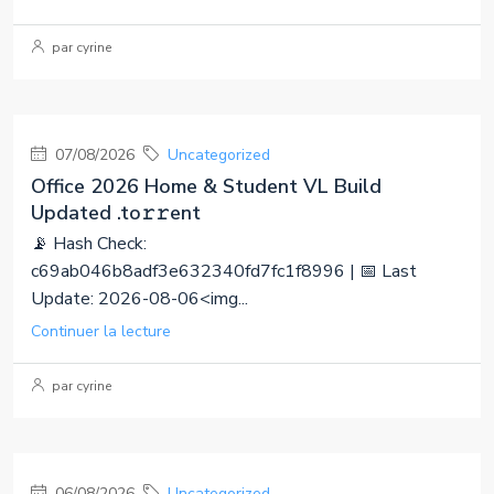
par cyrine
07/08/2026
Uncategorized
Office 2026 Home & Student VL Build
Updated .tо𝚛𝚛еnt
📡 Hash Check:
c69ab046b8adf3e632340fd7fc1f8996 | 📅 Last
Update: 2026-08-06<img...
Continuer la lecture
par cyrine
06/08/2026
Uncategorized