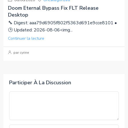
Doom Eternal Bypass Fix FLT Release
Desktop
🔧 Digest: aaa79d6905f802f5363d691e9cce8101 •
🕒 Updated: 2026-08-06<img...
Continuer la lecture
par cyrine
Participer À La Discussion