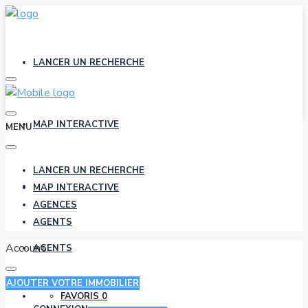
LANCER UN RECHERCHE
MAP INTERACTIVE
MENU
LANCER UN RECHERCHE
AGENCES
MAP INTERACTIVE
AGENCES
AGENTS
Account
AGENTS
AJOUTER VOTRE IMMOBILIER
FAVORIS
0