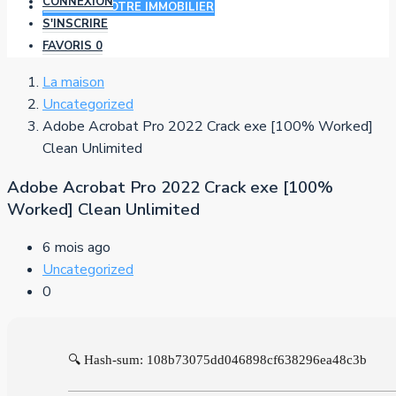
CONNEXION
AJOUTER VOTRE IMMOBILIER
S'INSCRIRE
FAVORIS
0
La maison
Uncategorized
Adobe Acrobat Pro 2022 Crack exe [100% Worked]
Clean Unlimited
Adobe Acrobat Pro 2022 Crack exe [100%
Worked] Clean Unlimited
6 mois ago
Uncategorized
0
🔍 Hash-sum: 108b73075dd046898cf638296ea48c3b