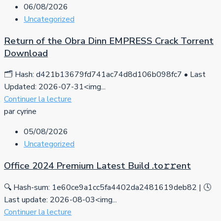
06/08/2026
Uncategorized
Return of the Obra Dinn EMPRESS Crack Torrent
Download
🗂 Hash: d421b13679fd741ac74d8d106b098fc7 • Last
Updated: 2026-07-31<img...
Continuer la lecture
par cyrine
05/08/2026
Uncategorized
Office 2024 Premium Latest Build .tо𝚛𝚛еnt
🔍 Hash-sum: 1e60ce9a1cc5fa4402da2481619deb82 | 🕓
Last update: 2026-08-03<img...
Continuer la lecture