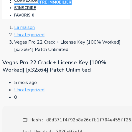
CONNEXION
AJOUTER VOTRE IMMOBILIER
S'INSCRIRE
FAVORIS
0
La maison
Uncategorized
Vegas Pro 22 Crack + License Key [100% Worked]
[x32x64] Patch Unlimited
Vegas Pro 22 Crack + License Key [100%
Worked] [x32x64] Patch Unlimited
5 mois ago
Uncategorized
0
🗂 Hash:
d8d371f4f92b8a26cfb1f704e455ff26
2026-03-14
Last Updated: