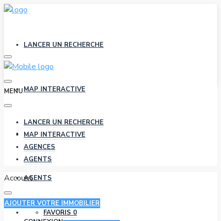
LANCER UN RECHERCHE
MAP INTERACTIVE
MENU
LANCER UN RECHERCHE
AGENCES
MAP INTERACTIVE
AGENCES
AGENTS
Account
AGENTS
AJOUTER VOTRE IMMOBILIER
FAVORIS
0