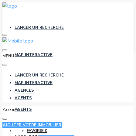
LANCER UN RECHERCHE
MAP INTERACTIVE
MENU
LANCER UN RECHERCHE
AGENCES
MAP INTERACTIVE
AGENCES
AGENTS
Account
AGENTS
AJOUTER VOTRE IMMOBILIER
FAVORIS
0