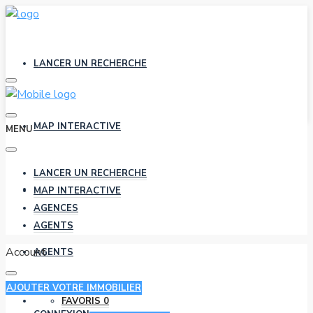
LANCER UN RECHERCHE
MAP INTERACTIVE
MENU
LANCER UN RECHERCHE
AGENCES
MAP INTERACTIVE
AGENCES
AGENTS
Account
AGENTS
AJOUTER VOTRE IMMOBILIER
FAVORIS
0