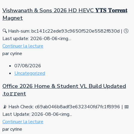
Vishwanath & Sons 2026 HD HEVC 𝐘𝐓𝐒 𝐓𝐨𝐫𝐫𝐞𝐧𝐭
Magnet
🔍 Hash-sum: bc141c22ede93c9650f520e5582f830d | 🕓
Last update: 2026-08-06<img...
Continuer la lecture
par cyrine
07/08/2026
Uncategorized
Office 2026 Home & Student VL Build Updated
.tо𝚛𝚛еnt
📡 Hash Check: c69ab046b8adf3e632340fd7fc1f8996 | 📅
Last Update: 2026-08-06<img...
Continuer la lecture
par cyrine