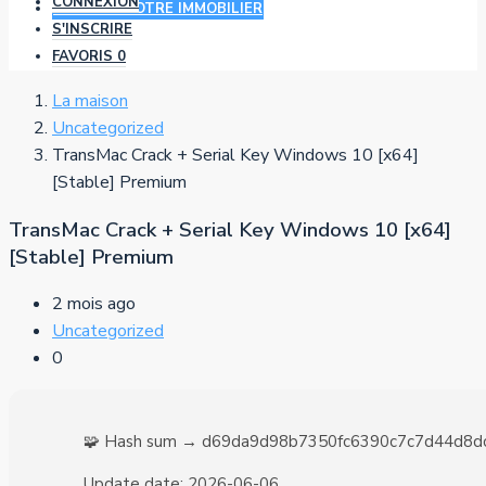
CONNEXION
AJOUTER VOTRE IMMOBILIER
S'INSCRIRE
FAVORIS
0
La maison
Uncategorized
TransMac Crack + Serial Key Windows 10 [x64]
[Stable] Premium
TransMac Crack + Serial Key Windows 10 [x64]
[Stable] Premium
2 mois ago
Uncategorized
0
🧩 Hash sum → d69da9d98b7350fc6390c7c7d44d8d
Update date:
2026-06-06