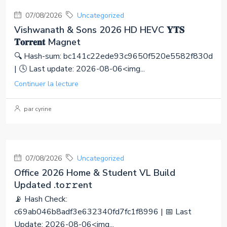
07/08/2026
Uncategorized
Vishwanath & Sons 2026 HD HEVC 𝐘𝐓𝐒
𝐓𝐨𝐫𝐫𝐞𝐧𝐭 Magnet
🔍 Hash-sum: bc141c22ede93c9650f520e5582f830d
| 🕓 Last update: 2026-08-06<img...
Continuer la lecture
par cyrine
07/08/2026
Uncategorized
Office 2026 Home & Student VL Build
Updated .tо𝚛𝚛еnt
📡 Hash Check:
c69ab046b8adf3e632340fd7fc1f8996 | 📅 Last
Update: 2026-08-06<img...