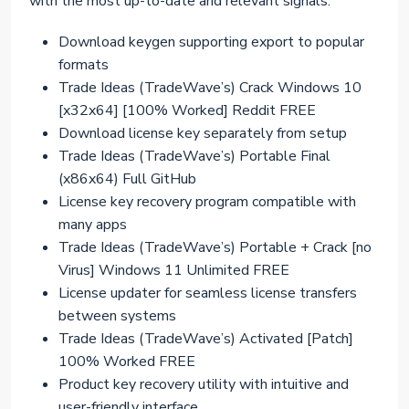
with the most up-to-date and relevant signals.
Download keygen supporting export to popular
formats
Trade Ideas (TradeWave’s) Crack Windows 10
[x32x64] [100% Worked] Reddit FREE
Download license key separately from setup
Trade Ideas (TradeWave’s) Portable Final
(x86x64) Full GitHub
License key recovery program compatible with
many apps
Trade Ideas (TradeWave’s) Portable + Crack [no
Virus] Windows 11 Unlimited FREE
License updater for seamless license transfers
between systems
Trade Ideas (TradeWave’s) Activated [Patch]
100% Worked FREE
Product key recovery utility with intuitive and
user-friendly interface