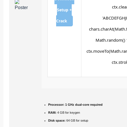
ctx.cle
Setup +
'ABCDEFGHJK
Crack
chars.charAt(Math.fl
Math.random() * 
ctx.moveTo(Math.ran
ctx.stro
Processor:
1 GHz dual-core required
RAM:
4 GB for keygen
Disk space:
64 GB for setup