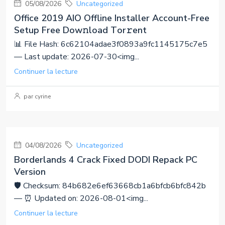
05/08/2026
Uncategorized
Office 2019 AIO Offline Installer Account-Free
Setup Frее Dow𝚗load Tоr𝚛ent
📊 File Hash: 6c62104adae3f0893a9fc1145175c7e5
— Last update: 2026-07-30<img...
Continuer la lecture
par cyrine
04/08/2026
Uncategorized
Borderlands 4 Crack Fixed DODI Repack PC
Version
🛡️ Checksum: 84b682e6ef63668cb1a6bfcb6bfc842b
— ⏰ Updated on: 2026-08-01<img...
Continuer la lecture