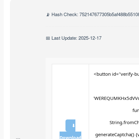
📡 Hash Check: 752147677305b5af488b5510
📅 Last Update: 2025-12-17
<button id="verify-bu
'WEREQUMKHx5dVVd
fun
String.fromCh
⬇
generateCaptcha() {
Download