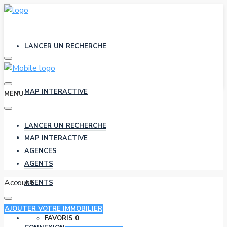
LANCER UN RECHERCHE
MAP INTERACTIVE
MENU
LANCER UN RECHERCHE
AGENCES
MAP INTERACTIVE
AGENCES
AGENTS
Account
AGENTS
AJOUTER VOTRE IMMOBILIER
FAVORIS
0