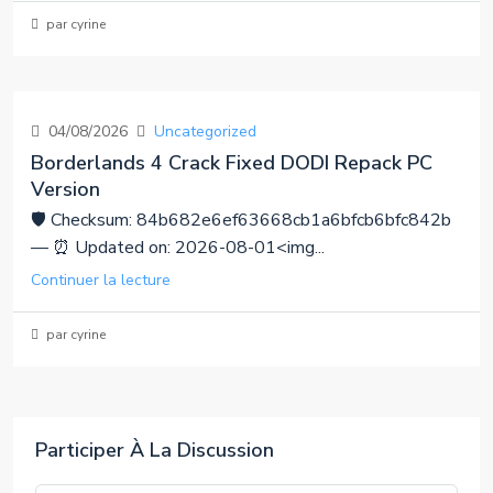
par cyrine
04/08/2026
Uncategorized
Borderlands 4 Crack Fixed DODI Repack PC
Version
🛡️ Checksum: 84b682e6ef63668cb1a6bfcb6bfc842b
— ⏰ Updated on: 2026-08-01<img...
Continuer la lecture
par cyrine
Participer À La Discussion