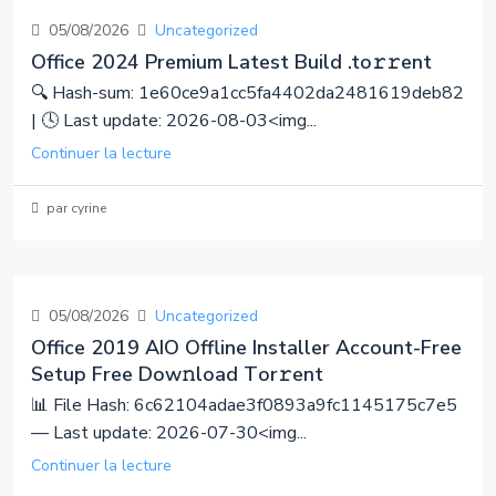
05/08/2026
Uncategorized
Office 2024 Premium Latest Build .tо𝚛𝚛еnt
🔍 Hash-sum: 1e60ce9a1cc5fa4402da2481619deb82
| 🕓 Last update: 2026-08-03<img...
Continuer la lecture
par cyrine
05/08/2026
Uncategorized
Office 2019 AIO Offline Installer Account-Free
Setup Frее Dow𝚗load Tоr𝚛ent
📊 File Hash: 6c62104adae3f0893a9fc1145175c7e5
— Last update: 2026-07-30<img...
Continuer la lecture