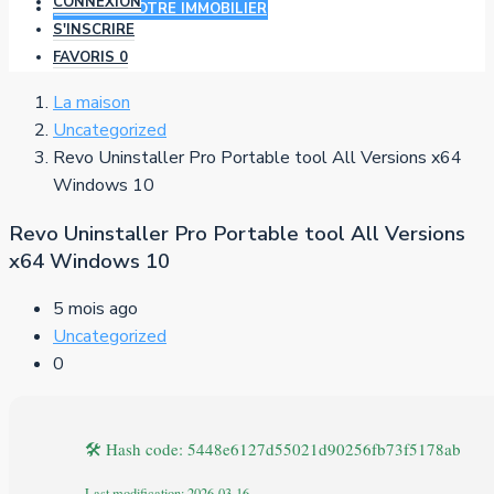
CONNEXION
AJOUTER VOTRE IMMOBILIER
S'INSCRIRE
FAVORIS
0
La maison
Uncategorized
Revo Uninstaller Pro Portable tool All Versions x64
Windows 10
Revo Uninstaller Pro Portable tool All Versions
x64 Windows 10
5 mois ago
Uncategorized
0
🛠 Hash code: 5448e6127d55021d90256fb73f5178ab
Last modification: 2026-03-16