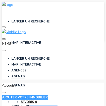
LANCER UN RECHERCHE
MAP INTERACTIVE
MENU
LANCER UN RECHERCHE
AGENCES
MAP INTERACTIVE
AGENCES
AGENTS
Account
AGENTS
AJOUTER VOTRE IMMOBILIER
FAVORIS
0