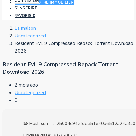
CONNEXION
AJOUTER VOTRE IMMOBILIER
S'INSCRIRE
FAVORIS
0
La maison
Uncategorized
Resident Evil 9 Compressed Repack Torrent Download
2026
Resident Evil 9 Compressed Repack Torrent
Download 2026
2 mois ago
Uncategorized
0
🧩 Hash sum → 25004c942fdee51e40a6512a24a3a0
Update date:
2026-06-23