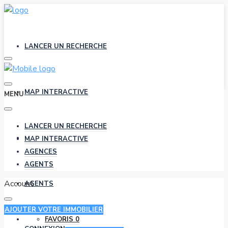
LANCER UN RECHERCHE
MAP INTERACTIVE
MENU
LANCER UN RECHERCHE
AGENCES
MAP INTERACTIVE
AGENCES
AGENTS
Account
AGENTS
AJOUTER VOTRE IMMOBILIER
FAVORIS
0