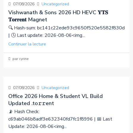
07/08/2026
Uncategorized
Vishwanath & Sons 2026 HD HEVC 𝐘𝐓𝐒
𝐓𝐨𝐫𝐫𝐞𝐧𝐭 Magnet
🔍 Hash-sum: bc141c22ede93c9650f520e5582f830d
| 🕓 Last update: 2026-08-06<img...
Continuer la lecture
par cyrine
07/08/2026
Uncategorized
Office 2026 Home & Student VL Build
Updated .tо𝚛𝚛еnt
📡 Hash Check:
c69ab046b8adf3e632340fd7fc1f8996 | 📅 Last
Update: 2026-08-06<img...