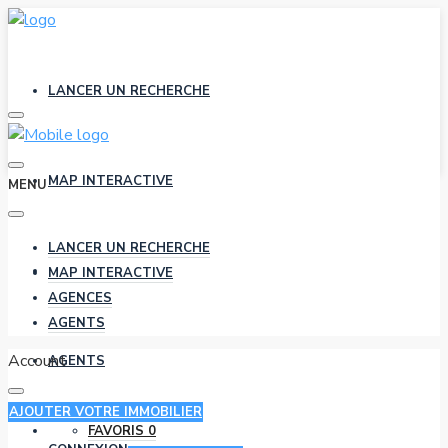
LANCER UN RECHERCHE
MAP INTERACTIVE
MENU
LANCER UN RECHERCHE
AGENCES
MAP INTERACTIVE
AGENCES
AGENTS
Account
AGENTS
AJOUTER VOTRE IMMOBILIER
FAVORIS
0