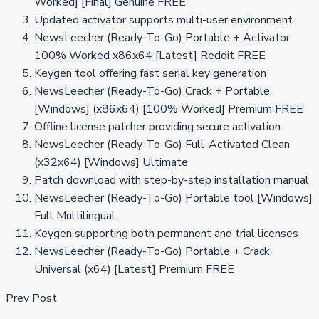
Worked] [Final] Genuine FREE
Updated activator supports multi-user environment
NewsLeecher (Ready-To-Go) Portable + Activator
100% Worked x86x64 [Latest] Reddit FREE
Keygen tool offering fast serial key generation
NewsLeecher (Ready-To-Go) Crack + Portable
[Windows] (x86x64) [100% Worked] Premium FREE
Offline license patcher providing secure activation
NewsLeecher (Ready-To-Go) Full-Activated Clean
(x32x64) [Windows] Ultimate
Patch download with step-by-step installation manual
NewsLeecher (Ready-To-Go) Portable tool [Windows]
Full Multilingual
Keygen supporting both permanent and trial licenses
NewsLeecher (Ready-To-Go) Portable + Crack
Universal (x64) [Latest] Premium FREE
Prev Post