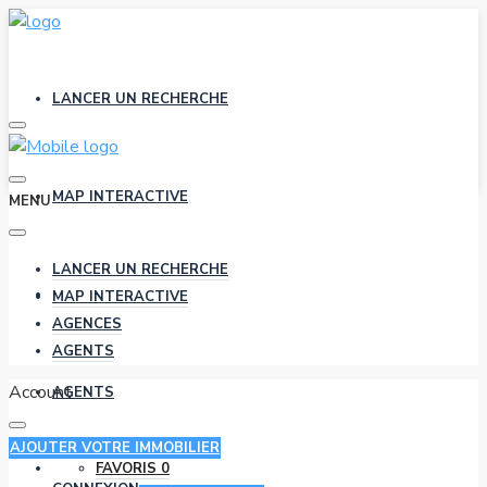
LANCER UN RECHERCHE
MAP INTERACTIVE
MENU
LANCER UN RECHERCHE
AGENCES
MAP INTERACTIVE
AGENCES
AGENTS
Account
AGENTS
AJOUTER VOTRE IMMOBILIER
FAVORIS
0