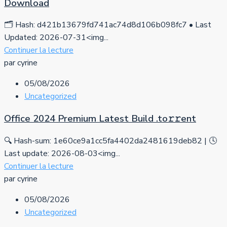
Download
🗂 Hash: d421b13679fd741ac74d8d106b098fc7 • Last
Updated: 2026-07-31<img...
Continuer la lecture
par cyrine
05/08/2026
Uncategorized
Office 2024 Premium Latest Build .tо𝚛𝚛еnt
🔍 Hash-sum: 1e60ce9a1cc5fa4402da2481619deb82 | 🕓
Last update: 2026-08-03<img...
Continuer la lecture
par cyrine
05/08/2026
Uncategorized