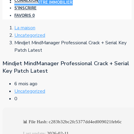
CONNEXION
AJOUTER VOTRE IMMOBILIER
S'INSCRIRE
FAVORIS
0
La maison
Uncategorized
Mindjet MindManager Professional Crack + Serial Key
Patch Latest
Mindjet MindManager Professional Crack + Serial
Key Patch Latest
6 mois ago
Uncategorized
0
📊 File Hash: c283b32bc2fc5377dd4ed009021feb6c
Last update:
2026-02-11