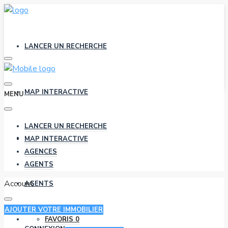
LANCER UN RECHERCHE
MAP INTERACTIVE
MENU
LANCER UN RECHERCHE
AGENCES
MAP INTERACTIVE
AGENCES
AGENTS
Account
AGENTS
AJOUTER VOTRE IMMOBILIER
FAVORIS
0