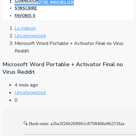
CONNEXION
AJOUTER VOTRE IMMOBILIER
S'INSCRIRE
FAVORIS
0
La maison
Uncategorized
Microsoft Word Portable + Activator Final no Virus
Reddit
Microsoft Word Portable + Activator Final no
Virus Reddit
4 mois ago
Uncategorized
0
🔍 Hash-sum: a2ba3f26b268961c8708406e86253faa