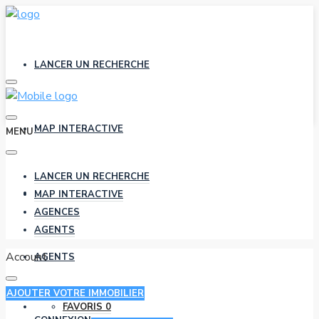
LANCER UN RECHERCHE
MAP INTERACTIVE
MENU
LANCER UN RECHERCHE
AGENCES
MAP INTERACTIVE
AGENCES
AGENTS
Account
AGENTS
AJOUTER VOTRE IMMOBILIER
FAVORIS
0