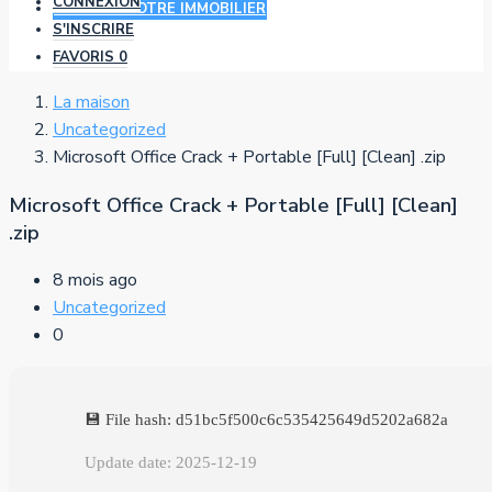
CONNEXION
AJOUTER VOTRE IMMOBILIER
S'INSCRIRE
FAVORIS
0
La maison
Uncategorized
Microsoft Office Crack + Portable [Full] [Clean] .zip
Microsoft Office Crack + Portable [Full] [Clean]
.zip
8 mois ago
Uncategorized
0
💾 File hash: d51bc5f500c6c535425649d5202a682a
Update date: 2025-12-19