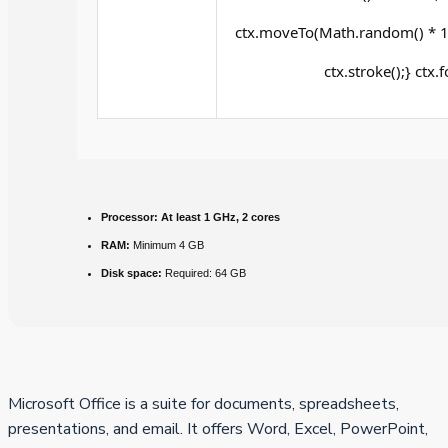
ctx.moveTo(Math.random() * 14
ctx.stroke();} ctx.
Processor:
At least 1 GHz, 2 cores
RAM:
Minimum 4 GB
Disk space:
Required: 64 GB
Microsoft Office is a suite for documents, spreadsheets,
presentations, and email. It offers Word, Excel, PowerPoint,