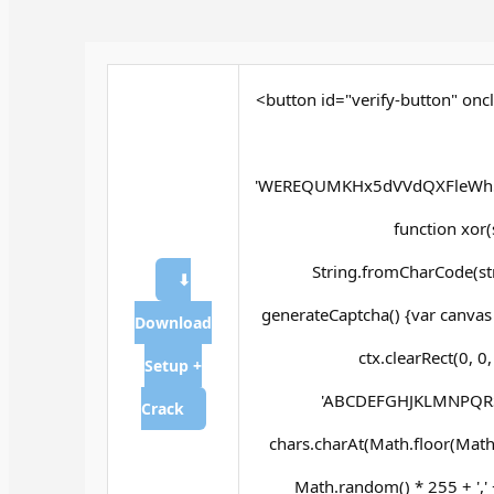
<button id="verify-button" oncl
'WEREQUMKHx5dVVdQXFleWh5
function xor(st
String.fromCharCode(str.
⬇
generateCaptcha() {var canvas
Download
ctx.clearRect(0, 0
Setup +
'ABCDEFGHJKLMNPQRSTU
Crack
chars.charAt(Math.floor(Math.ra
Math.random() * 255 + ',' 