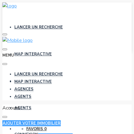
LANCER UN RECHERCHE
MAP INTERACTIVE
MENU
LANCER UN RECHERCHE
AGENCES
MAP INTERACTIVE
AGENCES
AGENTS
Account
AGENTS
AJOUTER VOTRE IMMOBILIER
FAVORIS
0