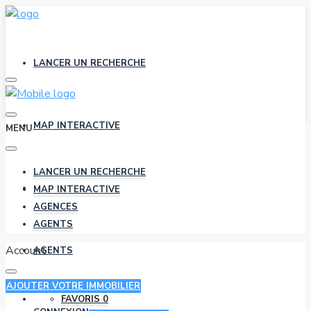
LANCER UN RECHERCHE
MAP INTERACTIVE
MENU
LANCER UN RECHERCHE
AGENCES
MAP INTERACTIVE
AGENCES
AGENTS
Account
AGENTS
AJOUTER VOTRE IMMOBILIER
FAVORIS
0