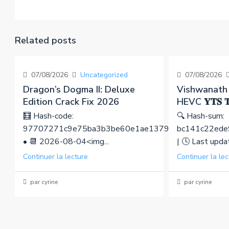
Related posts
07/08/2026
Uncategorized
07/08/2026
Dragon’s Dogma II: Deluxe
Vishwanath
Edition Crack Fix 2026
HEVC 𝐘𝐓𝐒 𝐓
🧮 Hash-code:
🔍 Hash-sum:
97707271c9e75ba3b3be60e1ae1379c3
bc141c22ede
• 📆 2026-08-04<img...
| 🕓 Last upd
Continuer la lecture
Continuer la lec
par cyrine
par cyrine