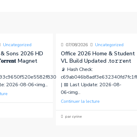
Uncategorized
07/08/2026
Uncategorized
 & Sons 2026 HD
Office 2026 Home & Student
𝐫𝐫𝐞𝐧𝐭 Magnet
VL Build Updated .tо𝚛𝚛еnt
📡 Hash Check:
93c9650f520e5582f830d
c69ab046b8adf3e632340fd7fc1
ate: 2026-08-06<img...
| 📅 Last Update: 2026-08-
06<img...
ture
Continuer la lecture
par cyrine