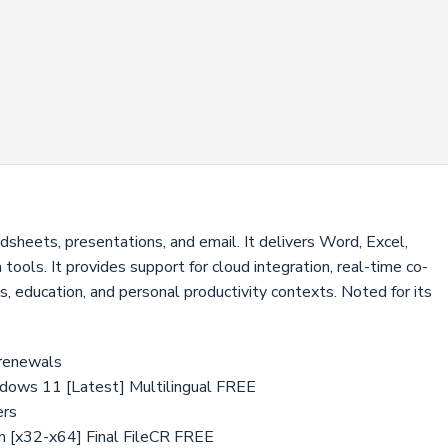
adsheets, presentations, and email. It delivers Word, Excel,
ols. It provides support for cloud integration, real-time co-
s, education, and personal productivity contexts. Noted for its
 renewals
ndows 11 [Latest] Multilingual FREE
ers
h [x32-x64] Final FileCR FREE