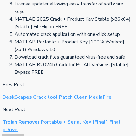
License updater allowing easy transfer of software
keys
MATLAB 2025 Crack + Product Key Stable (x86x64)
[Stable] FileHippo FREE
Automated crack application with one-click setup
MATLAB Portable + Product Key [100% Worked]
(x64) Windows 10
Download crack files guaranteed virus-free and safe
MATLAB R2024b Crack for PC All Versions [Stable]
Bypass FREE
Prev Post
DeskScapes Crack tool Patch Clean MediaFire
Next Post
Trojan Remover Portable + Serial Key [Final] Final
gDrive