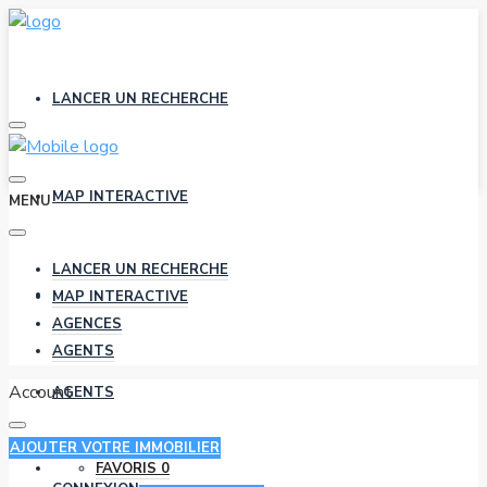
LANCER UN RECHERCHE
MAP INTERACTIVE
MENU
LANCER UN RECHERCHE
AGENCES
MAP INTERACTIVE
AGENCES
AGENTS
Account
AGENTS
AJOUTER VOTRE IMMOBILIER
FAVORIS
0