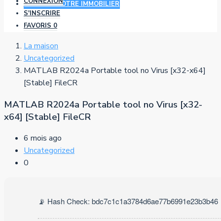
CONNEXION
AJOUTER VOTRE IMMOBILIER
S'INSCRIRE
FAVORIS
0
La maison
Uncategorized
MATLAB R2024a Portable tool no Virus [x32-x64]
[Stable] FileCR
MATLAB R2024a Portable tool no Virus [x32-
x64] [Stable] FileCR
6 mois ago
Uncategorized
0
📡 Hash Check: bdc7c1c1a3784d6ae77b6991e23b3b46