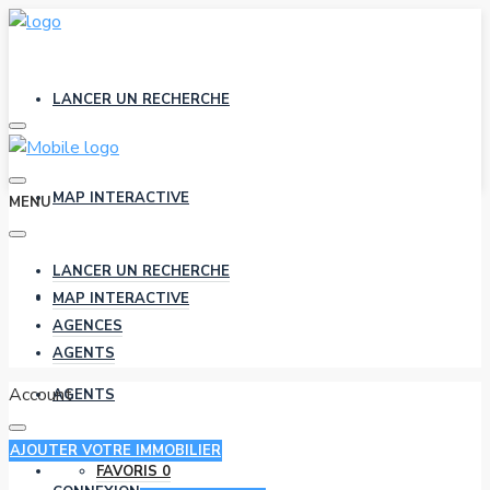
LANCER UN RECHERCHE
MAP INTERACTIVE
MENU
LANCER UN RECHERCHE
AGENCES
MAP INTERACTIVE
AGENCES
AGENTS
Account
AGENTS
AJOUTER VOTRE IMMOBILIER
FAVORIS
0