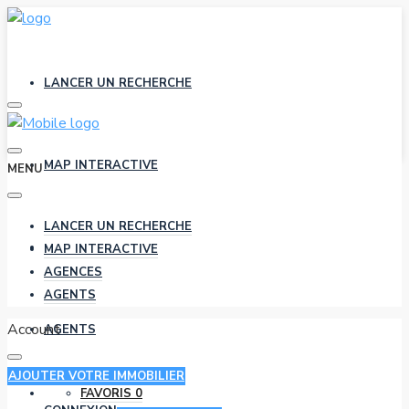
LANCER UN RECHERCHE
MAP INTERACTIVE
MENU
LANCER UN RECHERCHE
AGENCES
MAP INTERACTIVE
AGENCES
AGENTS
Account
AGENTS
AJOUTER VOTRE IMMOBILIER
FAVORIS
0