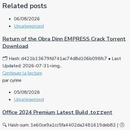
Related posts
06/08/2026
Uncategorized
Return of the Obra Dinn EMPRESS Crack Torrent
Download
🗂 Hash: d421b13679fd741ac74d8d106b098fc7 • Last
Updated: 2026-07-31<img...
Continuer la lecture
par cyrine
05/08/2026
Uncategorized
Office 2024 Premium Latest Build .tо𝚛𝚛еnt
🔍 Hash-sum: 1e60ce9a1cc5fa4402da2481619deb82 | 🕓