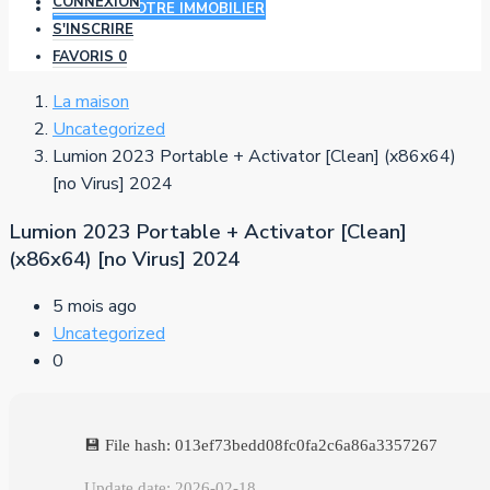
CONNEXION
AJOUTER VOTRE IMMOBILIER
S'INSCRIRE
FAVORIS
0
La maison
Uncategorized
Lumion 2023 Portable + Activator [Clean] (x86x64)
[no Virus] 2024
Lumion 2023 Portable + Activator [Clean]
(x86x64) [no Virus] 2024
5 mois ago
Uncategorized
0
💾 File hash: 013ef73bedd08fc0fa2c6a86a3357267
Update date: 2026-02-18