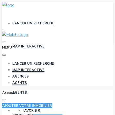
LANCER UN RECHERCHE
MAP INTERACTIVE
MENU
LANCER UN RECHERCHE
AGENCES
MAP INTERACTIVE
AGENCES
AGENTS
Account
AGENTS
AJOUTER VOTRE IMMOBILIER
FAVORIS
0