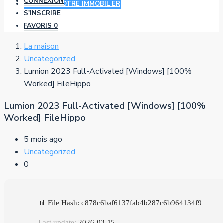
CONNEXION
AJOUTER VOTRE IMMOBILIER
S'INSCRIRE
FAVORIS
0
La maison
Uncategorized
Lumion 2023 Full-Activated [Windows] [100%
Worked] FileHippo
Lumion 2023 Full-Activated [Windows] [100%
Worked] FileHippo
5 mois ago
Uncategorized
0
📊 File Hash: c878c6baf6137fab4b287c6b964134f9
Last update:
2026-03-15