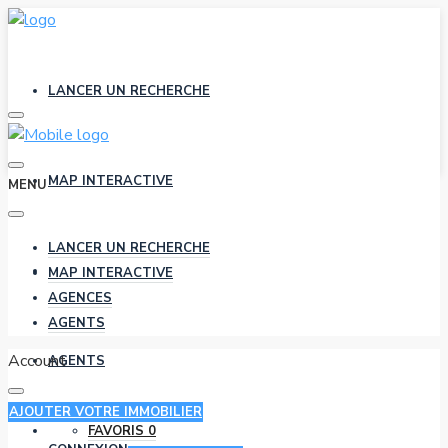
LANCER UN RECHERCHE
MAP INTERACTIVE
MENU
LANCER UN RECHERCHE
AGENCES
MAP INTERACTIVE
AGENCES
AGENTS
Account
AGENTS
AJOUTER VOTRE IMMOBILIER
FAVORIS
0