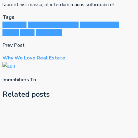
laoreet nisl massa, at interdum mauris sollicitudin et.
Tags
Apartment
Business Development
House for families
Houzez
Luxury
Real Estate
Prev Post
Why We Love Real Estate
Immobiliers.Tn
Related posts