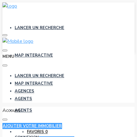
LANCER UN RECHERCHE
MAP INTERACTIVE
MENU
LANCER UN RECHERCHE
AGENCES
MAP INTERACTIVE
AGENCES
AGENTS
Account
AGENTS
AJOUTER VOTRE IMMOBILIER
FAVORIS
0