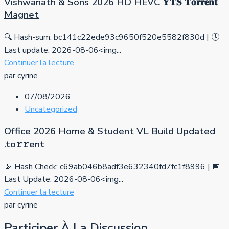
Vishwanath & Sons 2026 HD HEVC 𝐘𝐓𝐒 𝐓𝐨𝐫𝐫𝐞𝐧𝐭
Magnet
🔍 Hash-sum: bc141c22ede93c9650f520e5582f830d | 🕓
Last update: 2026-08-06<img...
Continuer la lecture
par cyrine
07/08/2026
Uncategorized
Office 2026 Home & Student VL Build Updated
.tо𝚛𝚛еnt
📡 Hash Check: c69ab046b8adf3e632340fd7fc1f8996 | 📅
Last Update: 2026-08-06<img...
Continuer la lecture
par cyrine
Participer À La Discussion