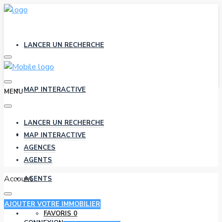
LANCER UN RECHERCHE
MAP INTERACTIVE
MENU
LANCER UN RECHERCHE
AGENCES
MAP INTERACTIVE
AGENCES
AGENTS
Account
AGENTS
AJOUTER VOTRE IMMOBILIER
FAVORIS
0