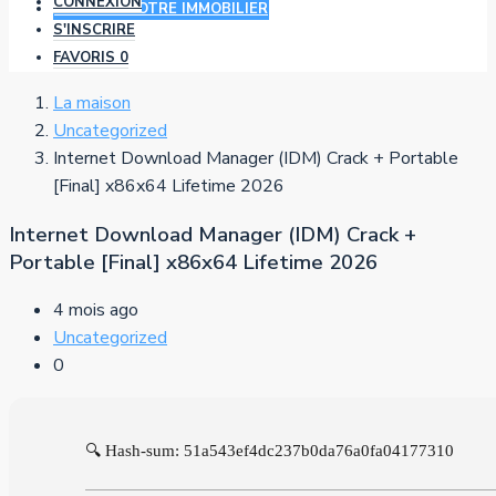
CONNEXION
AJOUTER VOTRE IMMOBILIER
S'INSCRIRE
FAVORIS
0
La maison
Uncategorized
Internet Download Manager (IDM) Crack + Portable
[Final] x86x64 Lifetime 2026
Internet Download Manager (IDM) Crack +
Portable [Final] x86x64 Lifetime 2026
4 mois ago
Uncategorized
0
🔍 Hash-sum: 51a543ef4dc237b0da76a0fa04177310