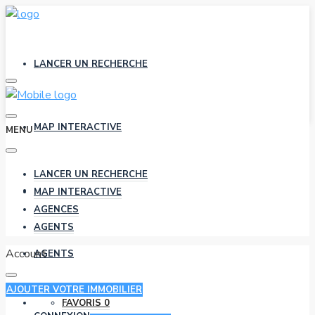
LANCER UN RECHERCHE
MAP INTERACTIVE
MENU
LANCER UN RECHERCHE
AGENCES
MAP INTERACTIVE
AGENCES
AGENTS
Account
AGENTS
AJOUTER VOTRE IMMOBILIER
FAVORIS
0